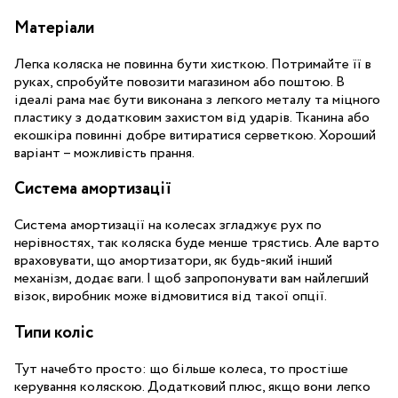
Матеріали
Легка коляска не повинна бути хисткою. Потримайте її в
руках, спробуйте повозити магазином або поштою. В
ідеалі рама має бути виконана з легкого металу та міцного
пластику з додатковим захистом від ударів. Тканина або
екошкіра повинні добре витиратися серветкою. Хороший
варіант – можливість прання.
Система амортизації
Система амортизації на колесах згладжує рух по
нерівностях, так коляска буде менше трястись. Але варто
враховувати, що амортизатори, як будь-який інший
механізм, додає ваги. І щоб запропонувати вам найлегший
візок, виробник може відмовитися від такої опції.
Типи коліс
Тут начебто просто: що більше колеса, то простіше
керування коляскою. Додатковий плюс, якщо вони легко