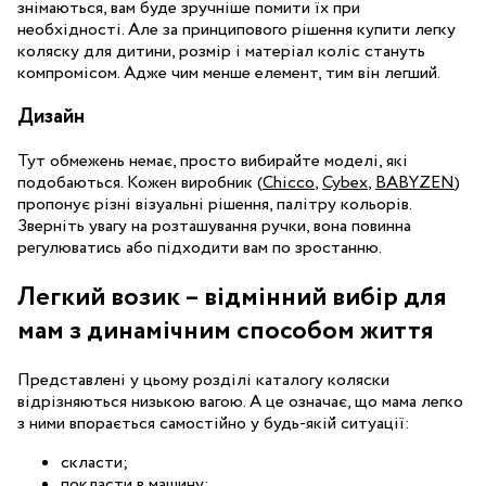
знімаються, вам буде зручніше помити їх при
необхідності. Але за принципового рішення купити легку
коляску для дитини, розмір і матеріал коліс стануть
компромісом. Адже чим менше елемент, тим він легший.
Дизайн
Тут обмежень немає, просто вибирайте моделі, які
подобаються. Кожен виробник (
Chicco
,
Cybex
,
BABYZEN
)
пропонує різні візуальні рішення, палітру кольорів.
Зверніть увагу на розташування ручки, вона повинна
регулюватись або підходити вам по зростанню.
Легкий возик – відмінний вибір для
мам з динамічним способом життя
Представлені у цьому розділі каталогу коляски
відрізняються низькою вагою. А це означає, що мама легко
з ними впорається самостійно у будь-якій ситуації:
скласти;
покласти в машину;