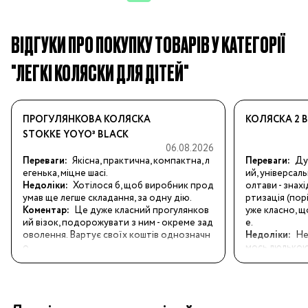
ВІДГУКИ ПРО ПОКУПКУ ТОВАРІВ У КАТЕГОРІЇ
"ЛЕГКІ КОЛЯСКИ ДЛЯ ДІТЕЙ"
ПРОГУЛЯНКОВА КОЛЯСКА
КОЛЯСКА 2 В 
STOKKE YOYO³ BLACK
06.08.2026
Переваги:
Якісна, практична, компактна, л
Переваги:
Ду
егенька, міцне шасі.
ий, універсал
Недоліки:
Хотілося б, щоб виробник прод
олтави - знах
умав ще легше складання, за одну дію.
ртизація (пор
Коментар:
Це дуже класний прогулянков
уже класно, щ
ий візок, подорожувати з ним - окреме зад
е.
оволення. Вартує своїх коштів однозначн
Недоліки:
Не
о.
мось люлькою