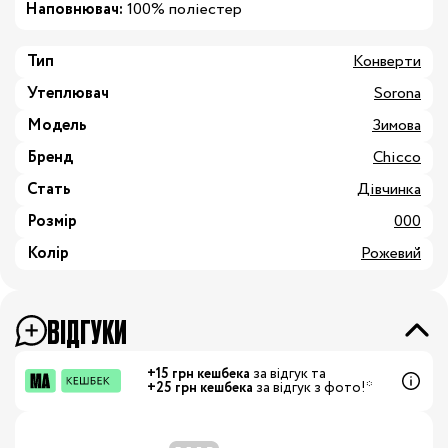
Наповнювач:
100% поліестер
Тип
Конверти
Утеплювач
Sorona
Модель
Зимова
Бренд
Chicco
Стать
Дівчинка
Розмір
000
Колір
Рожевий
ВІДГУКИ
+15 грн кешбека
за відгук та
+25 грн кешбека
за відгук з фото!*