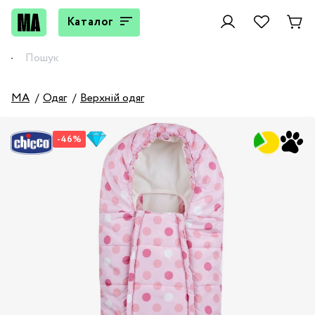
Каталог
MA
Одяг
Верхній одяг
-46%