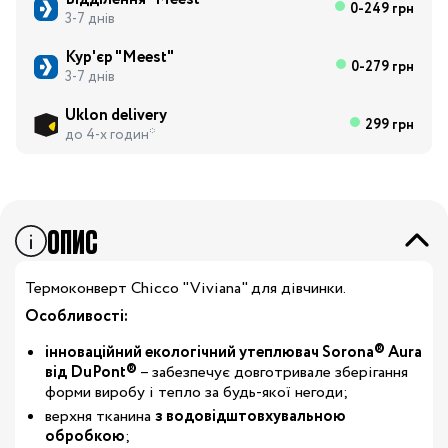
0-249 грн
3-7 днів
Кур'єр "Meest"
0-279 грн
3-7 днів
Uklon delivery
299 грн
до 4-х годин*
ОПИС
Термоконверт Chicco "Viviana" для дівчинки.
Особливості:
інноваційний екологічний утеплювач Sorona® Aura
від DuPont®
– забезпечує довготривале зберігання
форми виробу і тепло за будь-якої негоди;
верхня тканина
з водовідштовхувальною
обробкою
;