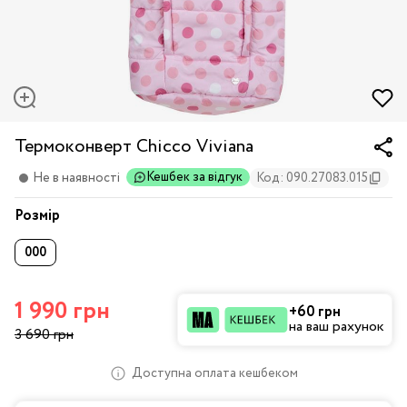
Термоконверт Chicco Viviana
Кешбек за відгук
Не в наявності
Код: 090.27083.015
Розмір
000
1 990 грн
+60 грн
на ваш рахунок
3 690 грн
Доступна оплата кешбеком