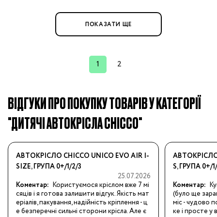
ПОКАЗАТИ ЩЕ
1
2
ВІДГУКИ ПРО ПОКУПКУ ТОВАРІВ У КАТЕГОРІЇ
"ДИТЯЧІ АВТОКРІСЛА CHICCO"
АВТОКРІСЛО CHICCO UNICO EVO AIR I-
АВТОКРІСЛО
SIZE, ГРУПА 0+/1/2/3
S, ГРУПА 0+/1
25.07.2026
Коментар:
Користуємося кріслом вже 7 мі
Коментар:
Ку
сяців і я готова залишити відгук. Якість мат
(було ще заран
еріалів, пакування, надійність кріплення - ц
міс - чудово 
е безперечні сильні сторони крісла. Але є 
ке і просте у