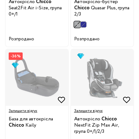
Автокрісло
Chicco
Автокрісло-бустер
Seat2Fit Air i-Size, група
Chicco
Quasar Plus, група
0+/1
2/3
Розпродано
Розпродано
-36%
Залишити відгук
Залишити відгук
База для автокрісла
Автокрісло
Chicco
Chicco
Kaily
NextFit Zip Max Air,
група 0+/1/2/3