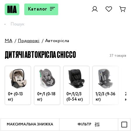
Каталог
MA
Подорожі
Автокрісла
ДИТЯЧІ АВТОКРІСЛА CHICCO
37 товарів
0+ (0-13
0+/1 (0-18
0+/1/2/3
1/2/3 (9-36
2-3
кг)
кг)
(0-54 кг)
кг)
кг)
МАКСИМАЛЬНА ЗНИЖКА
ФІЛЬТР