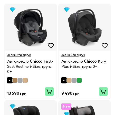
Залишити відгук
Залишити відгук
Автокрісло
Chicco
First-
Автокрісло
Chicco
Kory
Seat Recline i-Size, група
Plus i-Size, група 0+
0+
13 590 грн
9 490 грн
New