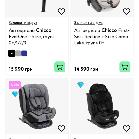
Залишити відгук
Залишити відгук
Автокрісло
Chicco
Автокрісло
Chicco
First-
EverOne i-Size, група
Seat Recline i-Size Como
0+/1/2/3
Lake, група 0+
15 990 грн
14 590 грн
New