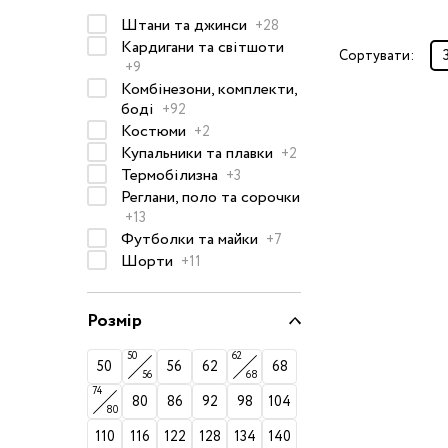
Штани та джинси
Окуляри сонцезахисні
+28
Кардигани та світшоти
Пелюшки
Сортувати:
+9
Піжами та халати
Комбінезони, комплекти,
боді
+92
Сукні та спідниці
Костюми
+2
Термобілизна
Купальники та плавки
+2
Термобілизна
Рушники та накидки
+3
Одяг
Реглани, поло та сорочки
Реглани, поло та
+13
сорочки
Футболки та майки
+7
Рюкзаки та сумки
Шорти
+11
Футболки та майки
Шапки, шарфи,
Розмір
рукавички
50
62
50
56
62
68
Шорти
56
68
74
Аксесуари
80
86
92
98
104
80
Одяг за розміром
110
116
122
128
134
140