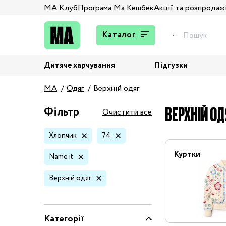
МА Клуб
Програма Ма Кешбек
Акції та розпродаж
Каталог
Дитяче харчування
Підгузки
Подарунки
MA
Одяг
Верхній одяг
Штани та джинси
Верхній одяг
ВЕРХНІЙ ОД
Фільтр
Очистити все
Жакети та піджаки
Хлопчик
74
Кардигани та світшоти
Колготи та шкарпетки
Куртки
Name it
Комбінезони,
Верхній одяг
комплекти, боді
Костюми
Купальники та плавки
Категорії
Спідня білизна