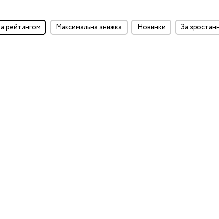
за рейтингом
максимальна знижка
Новинки
за зростан