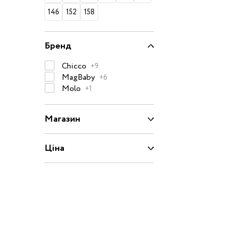
50-68 см
146
152
158
74-86 см
Бренд
92-104 см
110-128 см
Chicco
+9
MagBaby
+6
134-146 см
Molo
+1
152-176 см
Босоніжки
Магазин
Черевики та
напівчеревики
Ціна
Кеди
Кросівки
Пінетки
Чоботи
Сланці