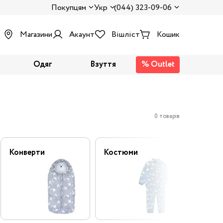
Покупцям
Укр
(044) 323-09-06
Магазини
Акаунт
Вішліст
Кошик
Одяг
Взуття
% Outlet
0 товарів
Конверти
Костюми
Напів