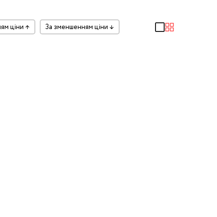
ням ціни
↑
за зменшенням ціни
↓