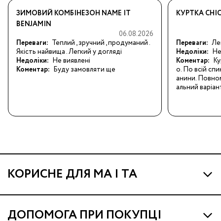
ЗИМОВИЙ КОМБІНЕЗОН NAME IT
КУРТКА CHI
BENJAMIN
06.08.2026
Переваги:
Теплий , зручний , продуманий . 
Переваги:
Ле
Якість найвища . Легкий у догляді
Недоліки:
Не
Недоліки:
Не виявлені
Коментар:
Ку
Коментар:
Буду замовляти ще
о. По всій спи
анини. Повном
альний варіан
КОРИСНЕ ДЛЯ МА І ТА
Про МА та Маминих Асистентів
ДОПОМОГА ПРИ ПОКУПЦІ
Програма Ма Кешбек