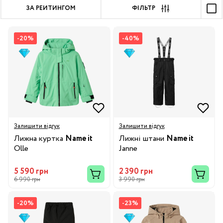
ЗА РЕЙТИНГОМ
ФІЛЬТР
-20%
-40%
Залишити відгук
Залишити відгук
Лижна куртка
Name it
Лижні штани
Name it
Olle
Janne
5 590 грн
2 390 грн
6 990 грн
3 990 грн
-20%
-23%