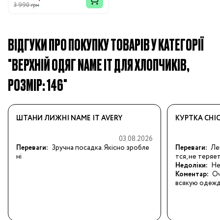
3 990 грн
ВІДГУКИ ПРО ПОКУПКУ ТОВАРІВ У КАТЕГОРІЇ
"ВЕРХНІЙ ОДЯГ NAME IT ДЛЯ ХЛОПЧИКІВ,
РОЗМІР: 146"
ШТАНИ ЛИЖНІ NAME IT AVERY
КУРТКА CHI
03.08.2026
Переваги:
Зручна посадка. Якісно зробле
Переваги:
Ле
ні
тся, не теряе
Недоліки:
Не
Коментар:
Оч
всякую одежд