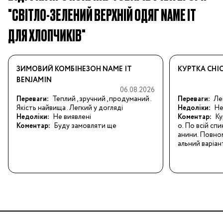
"СВІТЛО-ЗЕЛЕНИЙ ВЕРХНІЙ ОДЯГ NAME IT
ДЛЯ ХЛОПЧИКІВ"
ЗИМОВИЙ КОМБІНЕЗОН NAME IT
КУРТКА CHI
BENJAMIN
06.08.2026
Переваги:
Теплий , зручний , продуманий . 
Переваги:
Ле
Якість найвища . Легкий у догляді
Недоліки:
Не
Недоліки:
Не виявлені
Коментар:
Ку
Коментар:
Буду замовляти ще
о. По всій спи
анини. Повном
альний варіан