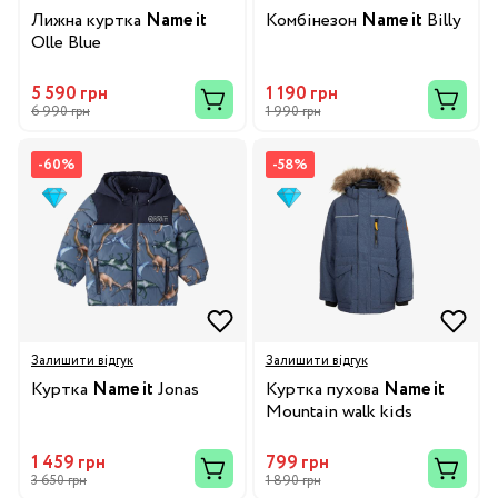
Лижна куртка
Name it
Комбінезон
Name it
Billy
Olle Blue
5 590 грн
1 190 грн
6 990 грн
1 990 грн
-60%
-58%
Залишити відгук
Залишити відгук
Куртка
Name it
Jonas
Куртка пухова
Name it
Mountain walk kids
1 459 грн
799 грн
3 650 грн
1 890 грн