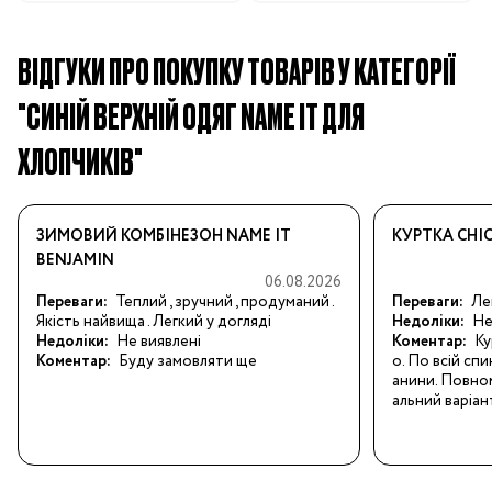
ВІДГУКИ ПРО ПОКУПКУ ТОВАРІВ У КАТЕГОРІЇ
"СИНІЙ ВЕРХНІЙ ОДЯГ NAME IT ДЛЯ
ХЛОПЧИКІВ"
ЗИМОВИЙ КОМБІНЕЗОН NAME IT
КУРТКА CHI
BENJAMIN
06.08.2026
Переваги:
Теплий , зручний , продуманий . 
Переваги:
Ле
Якість найвища . Легкий у догляді
Недоліки:
Не
Недоліки:
Не виявлені
Коментар:
Ку
Коментар:
Буду замовляти ще
о. По всій спи
анини. Повном
альний варіан