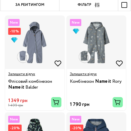
ЗА РЕЙТИНГОМ
ФІЛЬТР
New
New
-10%
Залишити відгук
Залишити відгук
Флісовий комбінезон
Комбінезон
Name it
Rory
Name it
Balder
1 349 грн
1 790 грн
1 499 грн
New
New
-20%
-20%