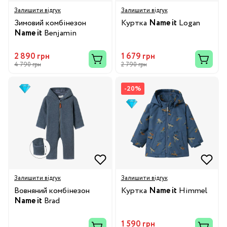
Залишити відгук
Залишити відгук
Зимовий комбінезон
Куртка
Name it
Logan
Name it
Benjamin
2 890 грн
1 679 грн
4 790 грн
2 790 грн
-20%
Залишити відгук
Залишити відгук
Вовняний комбінезон
Куртка
Name it
Himmel
Name it
Brad
1 590 грн