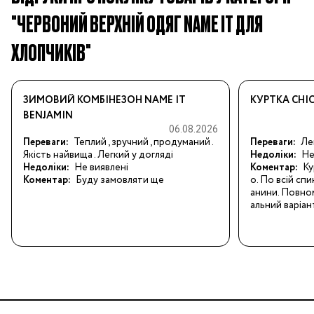
"ЧЕРВОНИЙ ВЕРХНІЙ ОДЯГ NAME IT ДЛЯ
ХЛОПЧИКІВ"
ЗИМОВИЙ КОМБІНЕЗОН NAME IT
КУРТКА CHI
BENJAMIN
06.08.2026
Переваги:
Теплий , зручний , продуманий . 
Переваги:
Ле
Якість найвища . Легкий у догляді
Недоліки:
Не
Недоліки:
Не виявлені
Коментар:
Ку
Коментар:
Буду замовляти ще
о. По всій спи
анини. Повном
альний варіан