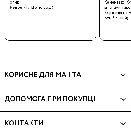
отик
Коментар:
Ку
Недоліки:
Це не боді(
штанами таког
☺️ розмір не 
охи більший)
КОРИСНЕ ДЛЯ МА І ТА
Про МА та Маминих Асистентів
ДОПОМОГА ПРИ ПОКУПЦІ
Програма Ма Кешбек
Наші магазини
Ма Клуб
КОНТАКТИ
Доставка і оплата
Подарункові сертифікати