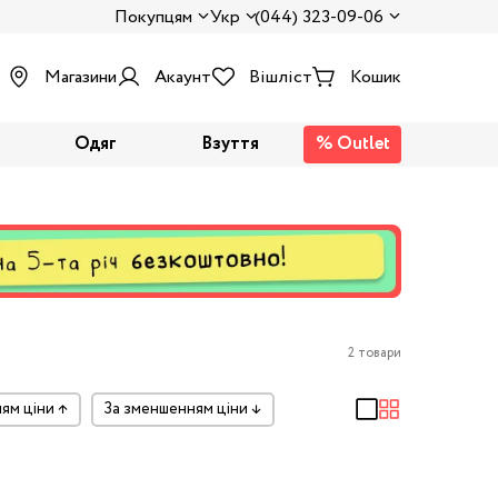
Покупцям
Укр
(044) 323-09-06
Магазини
Акаунт
Вішліст
Кошик
Одяг
Взуття
% Outlet
2 товари
ням ціни
↑
за зменшенням ціни
↓