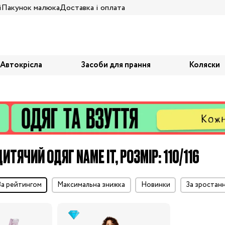
і
Пакунок малюка
Доставка і оплата
Автокрісла
Засоби для прання
Коляски
ИТЯЧИЙ ОДЯГ NAME IT, РОЗМІР: 110/116
за рейтингом
максимальна знижка
Новинки
за зростан