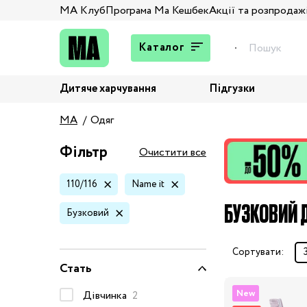
МА Клуб
Програма Ма Кешбек
Акції та розпродаж
Каталог
Дитяче харчування
Підгузки
Подарунки
MA
Одяг
Штани та джинси
Верхній одяг
Фільтр
Очистити все
Жакети та піджаки
110/116
Name it
Кардигани та світшоти
БУЗКОВИЙ Д
Колготи та шкарпетки
Бузковий
Комбінезони,
комплекти, боді
Сортувати:
Костюми
Стать
Купальники та плавки
New
Дівчинка
2
Спідня білизна