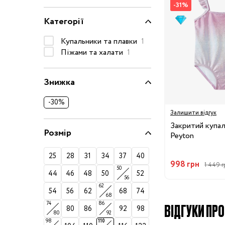
-31%
Окуляри сонцезахисні
Категорії
Пелюшки
Купальники та плавки
1
Піжами та халати
Піжами та халати
1
Сукні та спідниці
Термобілизна
Знижка
Рушники та накидки
Одяг
Реглани, поло та
-30%
Залишити відгук
сорочки
Закритий купа
Рюкзаки та сумки
Розмір
Peyton
Футболки та майки
25
28
31
34
37
40
Шапки, шарфи,
998 грн
1 449 г
50
рукавички
44
46
48
50
52
56
Шорти
62
54
56
62
68
74
68
Аксесуари
ВІДГУКИ ПРО 
74
86
80
86
92
98
Одяг за розміром
80
92
98
110