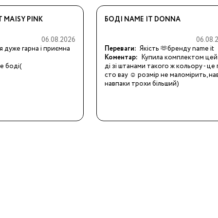
 MAISY PINK
БОДІ NAME IT DONNA
06.08.2026
06.08.
я дуже гарна і приємна 
Переваги:
Якість 🫶бренду name it
Коментар:
Купила комплектом цей
е боді(
ді зі штанами такого ж кольору - це
сто вау ☺️ розмір не маломірить, нав
Бренди:
навпаки трохи більший)