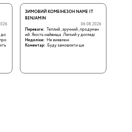
ЗИМОВИЙ КОМБІНЕЗОН NAME IT
BENJAMIN
2026
06.08.2026
Переваги:
Теплий , зручний , продуман
 до
ий . Якість найвища . Легкий у догляді
 про
Недоліки:
Не виявлені
іть 
Коментар:
Буду замовляти ще