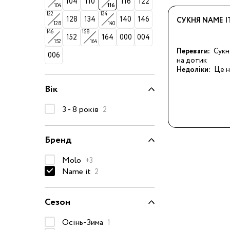
104
110
116
122
104
116
50-68 см
122
134
128
134
140
146
СУКНЯ NAME IT
128
140
74-86 см
146
158
152
164
000
004
152
164
92-104 см
Переваги:
Сукн
006
на дотик
110-128 см
Недоліки:
Це н
134-146 см
Вік
152-176 см
3 - 8 років
2
Босоніжки
Черевики та
Бренд
напівчеревики
Molo
Кеди
+3
Name it
2
Кросівки
Пінетки
Сезон
Чоботи
Сланці
Осінь-Зима
1