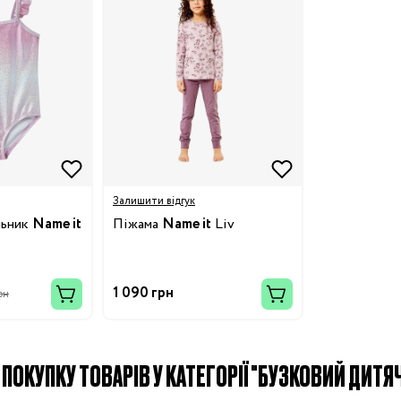
Залишити відгук
льник
Name it
Піжама
Name it
Liv
1 090 грн
рн
ПОКУПКУ ТОВАРІВ У КАТЕГОРІЇ "БУЗКОВИЙ ДИТЯЧИ