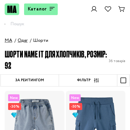
Каталог
MA
Одяг
Шорти
ШОРТИ NAME IT ДЛЯ ХЛОПЧИКІВ, РОЗМІР:
36 товарів
92
ЗА РЕЙТИНГОМ
ФІЛЬТР
New
New
-30%
-50%