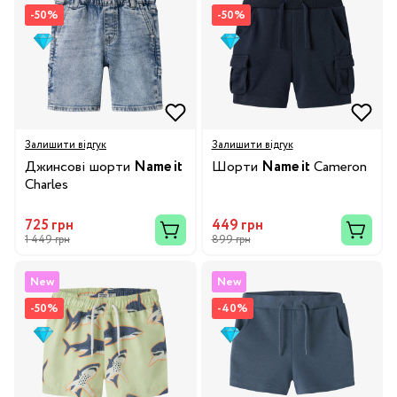
-50%
-50%
Залишити відгук
Залишити відгук
Джинсові шорти
Name it
Шорти
Name it
Cameron
Charles
725 грн
449 грн
1 449 грн
899 грн
New
New
-50%
-40%