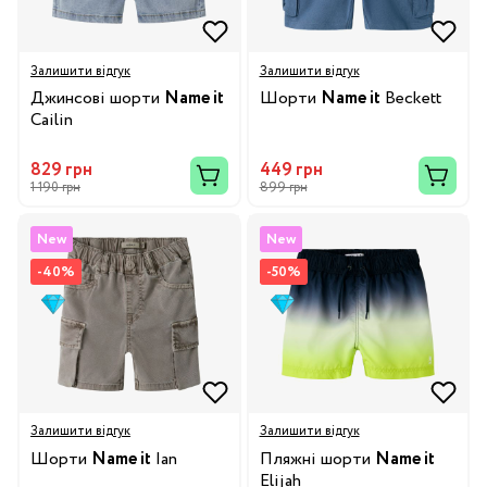
Залишити відгук
Залишити відгук
Джинсові шорти
Name it
Шорти
Name it
Beckett
Cailin
829 грн
449 грн
1 190 грн
899 грн
New
New
-40%
-50%
Залишити відгук
Залишити відгук
Шорти
Name it
Ian
Пляжні шорти
Name it
Elijah