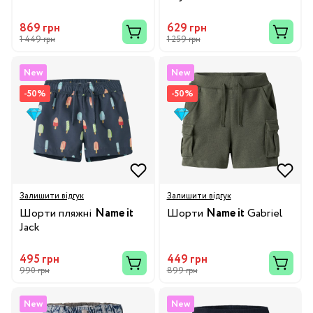
869 грн
629 грн
1 449 грн
1 259 грн
New
New
-50%
-50%
Залишити відгук
Залишити відгук
Шорти пляжні
Name it
Шорти
Name it
Gabriel
Jack
495 грн
449 грн
990 грн
899 грн
New
New