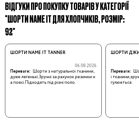
ВІДГУКИ ПРО ПОКУПКУ ТОВАРІВ У КАТЕГОРІЇ
"ШОРТИ NAME IT ДЛЯ ХЛОПЧИКІВ, РОЗМІР:
92"
ШОРТИ NAME IT TANNER
ШОРТИ ДЖИН
06.08.2026
Переваги:
Шорти з натуральноi тканини,
Переваги:
Шо
дуже легенькi.Зручнi за рахунок резинки н
i тканини,зру
а поясi.Пiдходять пiд рiзнi поло.
гулюеться.