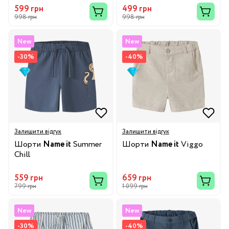
599 грн
499 грн
998 грн
998 грн
New
New
-30%
-40%
Залишити відгук
Залишити відгук
Шорти
Name it
Summer
Шорти
Name it
Viggo
Chill
559 грн
659 грн
799 грн
1 099 грн
New
New
-30%
-40%