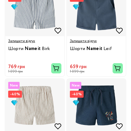
Залишити відгук
Залишити відгук
Шорти
Name it
Birk
Шорти
Name it
Leif
769 грн
659 грн
1 099 грн
1 099 грн
New
New
-40%
-40%