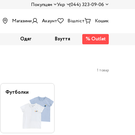
Покупцям
Укр
(044) 323-09-06
Магазини
Акаунт
Вішліст
Кошик
Одяг
Взуття
% Outlet
1 товар
Футболки