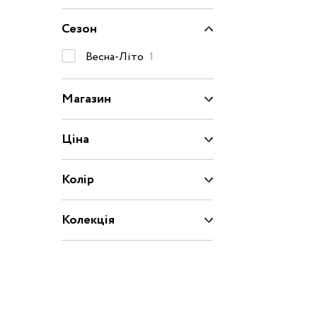
Капці
Сезон
Туфлі
Взуття за розміром
Весна-Літо
1
15
16
17
18
Магазин
20
21
22
23
Взуття
Ціна
25
26
27
28
Колір
29
30
31
31.5
Колекція
32.5
33
33.5
34
35
36
37
37.5
39
40
20/21
22/23
2