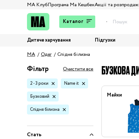
МА Клуб
Програма Ма Кешбек
Акції та розпродаж
Каталог
Дитяче харчування
Підгузки
Подарунки
MA
Одяг
Спідня білизна
Штани та джинси
Верхній одяг
БУЗКОВА ДИ
Фільтр
Очистити все
Жакети та піджаки
2 - 3 роки
Name it
Кардигани та світшоти
Колготи та шкарпетки
Майки
Бузковий
Комбінезони,
Спідня білизна
комплекти, боді
Костюми
Купальники та плавки
Стать
Спідня білизна