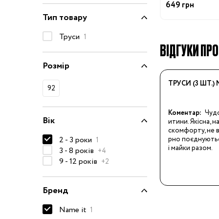
649 грн
50-68 см
Тип товару
74-86 см
Труси
1
92-104 см
ВІДГУКИ ПРО 
110-128 см
Розмір
134-146 см
ТРУСИ (3 ШТ.)
92
152-176 см
Босоніжки
Коментар:
Чудо
Вік
итини. Якісна, н
Черевики та
скомфорту, не в
напівчеревики
2 - 3 роки
рно поєднуютьс
1
і майки разом.
3 - 8 років
+4
Кеди
9 - 12 років
+2
Кросівки
Пінетки
Бренд
Чоботи
Name it
1
Сланці