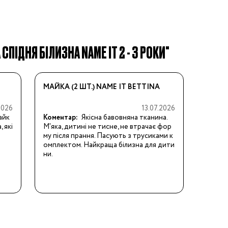
СПІДНЯ БІЛИЗНА NAME IT 2 - 3 РОКИ"
МАЙКА (2 ШТ.) NAME IT BETTINA
2026
13.07.2026
айк
Коментар:
Якісна бавовняна тканина. 
 які
М'яка, дитині не тисне, не втрачає фор
му після прання. Пасують з трусиками к
омплектом. Найкраща білизна для дити
ни.