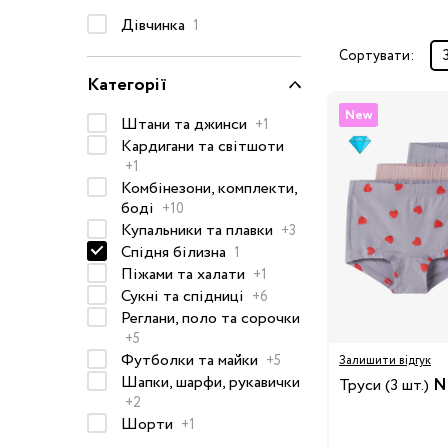
Дівчинка
Окуляри сонцезахисні
1
Пелюшки
Сортувати:
Категорії
Піжами та халати
Сукні та спідниці
New
Штани та джинси
+1
Термобілизна
Кардигани та світшоти
+1
Рушники та накидки
Комбінезони, комплекти,
Одяг
Реглани, поло та
боді
+10
сорочки
Купальники та плавки
+3
Спідня білизна
1
Рюкзаки та сумки
Піжами та халати
+1
Футболки та майки
Сукні та спідниці
+6
Шапки, шарфи,
Реглани, поло та сорочки
+5
рукавички
Футболки та майки
+5
Залишити відгук
Шорти
Шапки, шарфи, рукавички
Труси (3 шт.)
N
Аксесуари
+2
Шорти
+1
Одяг за розміром