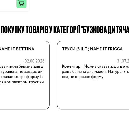
ПОКУПКУ ТОВАРІВ У КАТЕГОРІЇ "БУЗКОВА ДИТЯЧА 
Бренди:
 NAME IT BETTINA
ТРУСИ (3 ШТ.) NAME IT FRIGGA
02.08.2026
31.07.
ва нижня білизна для д
Коментар:
Можна сказати, що це н
атуральна, не завдає ди
раща білизна для малечі. Натуральна,
трачає колір і форму. Га
сна, не втрачає форму.
я комплектом трусики 