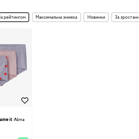
за рейтингом
максимальна знижка
Новинки
за зростан
ame it
Alma