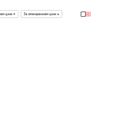
ням ціни
↑
за зменшенням ціни
↓