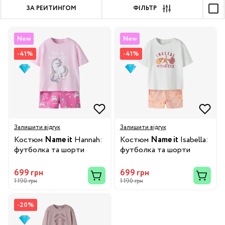
ЗА РЕЙТИНГОМ
ФІЛЬТР
New
New
-41%
-41%
Залишити відгук
Залишити відгук
Костюм
Name it
Hannah:
Костюм
Name it
Isabella:
футболка та шорти
футболка та шорти
699 грн
699 грн
1 190 грн
1 190 грн
-20%