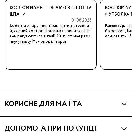
КОСТЮМ NAME IT OLIVIA: СВІТШОТ ТА
КОСТЮМ NAM
ШТАНИ
ФУТБОЛКА 
01.08.2026
Коментар:
Зручний, практичний, стильни
Коментар:
Ле
й, якісний костюм. Тоненька тринитка. Шт
й костюм. Дит
ани регулюються в талії. Світшот має рези
яти, лазити і б
нку-утяжку. Малюнок глітером.
КОРИСНЕ ДЛЯ МА І ТА
Про МА та Маминих Асистентів
ДОПОМОГА ПРИ ПОКУПЦІ
Програма Ма Кешбек