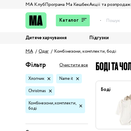
МА Клуб
Програма Ма Кешбек
Акції та розпродаж
Каталог
Дитяче харчування
Підгузки
Подарунки
MA
Одяг
Комбінезони, комплекти, боді
Штани та джинси
Верхній одяг
БОДІ ТА ЧО
Фільтр
Очистити все
Жакети та піджаки
Хлопчик
Name it
Кардигани та світшоти
Колготи та шкарпетки
Боді
Christmas
Комбінезони,
Комбінезони, комплекти,
комплекти, боді
боді
Костюми
Купальники та плавки
Спідня білизна