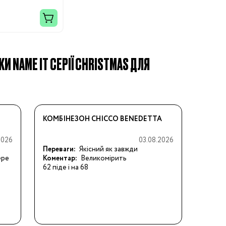
КИ NAME IT СЕРІЇ CHRISTMAS ДЛЯ
КОМБІНЕЗОН CHICCO BENEDETTA
2026
03.08.2026
Переваги:
Якісний як завжди
ере
Коментар:
Великомірить

62 піде і на 68