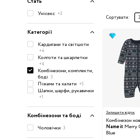
Стать
Окуляри сонцезахисні
Унісекс
+3
Пелюшки
Сортувати:
Піжами та халати
Категорії
Сукні та спідниці
Кардигани та світшоти
Термобілизна
+4
Рушники та накидки
Колготи та шкарпетки
Одяг
Реглани, поло та
+4
Комбінезони, комплекти,
сорочки
боді
3
Рюкзаки та сумки
Піжами та халати
+5
Футболки та майки
Шапки, шарфи, рукавички
+1
Шапки, шарфи,
рукавички
Залишити відгук
Комбінезони та боді
Шорти
Комбінезон но
Аксесуари
Name it
Merry 
Чоловічки
3
Blue
Одяг за розміром