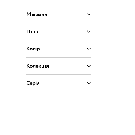
Капці
Туфлі
Магазин
Взуття за розміром
Ціна
15
16
17
18
Колір
20
21
22
23
Взуття
Колекція
25
26
27
28
Серія
29
30
31
31.5
32.5
33
33.5
34
35
36
37
37.5
39
40
20/21
22/23
2