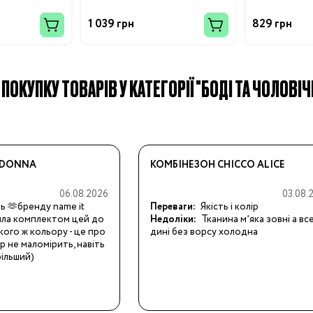
1 039 грн
829 грн
ПОКУПКУ ТОВАРІВ У КАТЕГОРІЇ "БОДІ ТА ЧОЛОВІЧ
Бренди:
 DONNA
КОМБІНЕЗОН CHICCO ALICE
06.08.2026
03.08.
ть 🫶бренду name it
Переваги:
Якість і колір
ила комплектом цей до
Недоліки:
Тканина мʼяка зовні а вс
акого ж кольору - це про
дині без ворсу холодна
р не маломірить, навіть 
більший)