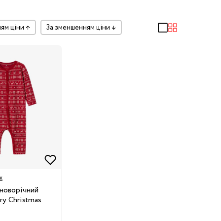
ням ціни
↑
за зменшенням ціни
↓
к
новорічний
y Christmas