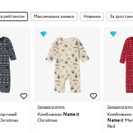
за рейтингом
максимальна знижка
Новинки
за зростан
Залишити відгук
Залишити відгу
ворічний
Комбінезон
Name it
Комбінезон 
Christmas
Christmas
Name it
Merr
Red