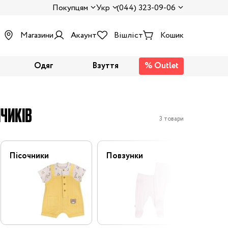
Покупцям
Укр
(044) 323-09-06
Магазини
Акаунт
Вішліст
Кошик
Одяг
Взуття
% Outlet
ПЧИКІВ
3 товари
Пісочники
Повзунки
Флісов
комбі