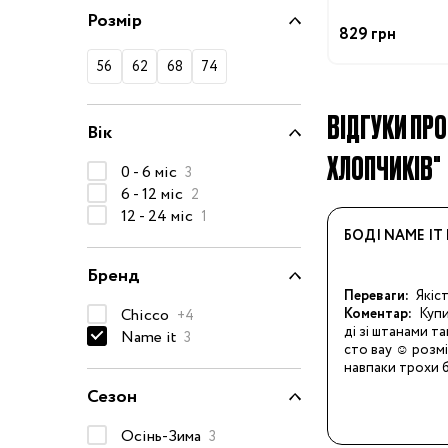
Розмір
50-68 см
829 грн
74-86 см
56
62
68
74
92-104 см
ВІДГУКИ ПРО 
110-128 см
Вік
134-146 см
ХЛОПЧИКІВ"
0 - 6 міс
3
152-176 см
6 - 12 міс
2
12 - 24 міс
1
Босоніжки
БОДІ NAME IT
Черевики та
Бренд
напівчеревики
Переваги:
Якіс
Кеди
Chicco
Коментар:
Куп
+4
ді зі штанами т
Name it
3
Кросівки
сто вау ☺️ розмі
навпаки трохи 
Пінетки
Сезон
Чоботи
Сланці
Осінь-Зима
3