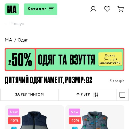
Каталог
MA
Одяг
ДИТЯЧИЙ ОДЯГ NAME IT, РОЗМІР: 92
5 товарів
ЗА РЕЙТИНГОМ
ФІЛЬТР
New
New
-10%
-10%