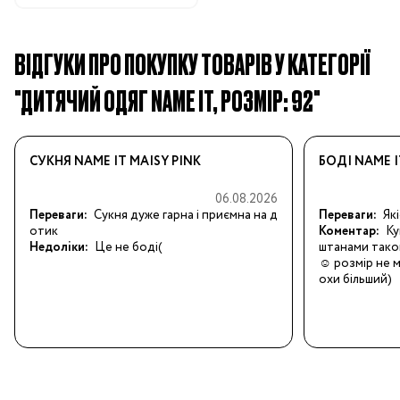
ВІДГУКИ ПРО ПОКУПКУ ТОВАРІВ У КАТЕГОРІЇ
"ДИТЯЧИЙ ОДЯГ NAME IT, РОЗМІР: 92"
СУКНЯ NAME IT MAISY PINK
БОДІ NAME 
06.08.2026
Переваги:
Сукня дуже гарна і приємна на д
Переваги:
Як
отик
Коментар:
Ку
Недоліки:
Це не боді(
штанами таког
☺️ розмір не 
охи більший)