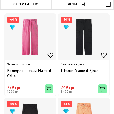
ЗА РЕЙТИНГОМ
ФІЛЬТР
-40%
-50%
Залишити відгук
Залишити відгук
Велюрові штани
Name it
Штани
Name it
Ejnar
Calia
779 грн
749 грн
1 290 грн
1 490 грн
-40%
-54%