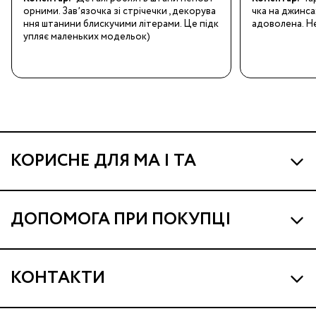
орними. Завʼязочка зі стрічечки , декорува
чка на джинса
ння штанини блискучими літерами. Це підк
адоволена. Не
упляє маленьких модельок)
КОРИСНЕ ДЛЯ МА І ТА
Про МА та Маминих Асистентів
ДОПОМОГА ПРИ ПОКУПЦІ
Програма Ма Кешбек
Наші магазини
Ма Клуб
КОНТАКТИ
Доставка і оплата
Подарункові сертифікати
support@ma.com.ua
Гарантія та сервіс