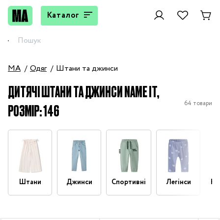
Каталог
MA
Одяг
Штани та джинси
ДИТЯЧІ ШТАНИ ТА ДЖИНСИ NAME IT,
64 товари
РОЗМІР: 146
Штани
Джинси
Спортивні
Легінси
На