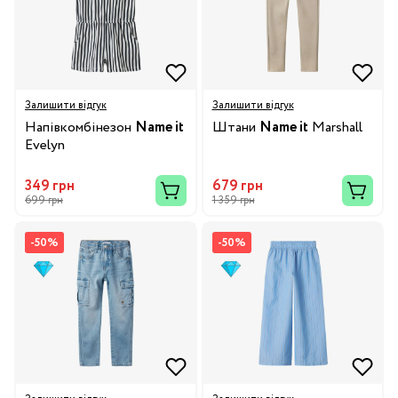
Залишити відгук
Залишити відгук
Напівкомбінезон
Name it
Штани
Name it
Marshall
Evelyn
349 грн
679 грн
699 грн
1 359 грн
-50%
-50%