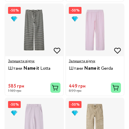
-50%
-50%
Залишити відгук
Залишити відгук
Штани
Name it
Lotta
Штани
Name it
Gerda
585 грн
449 грн
1 169 грн
899 грн
-50%
-50%