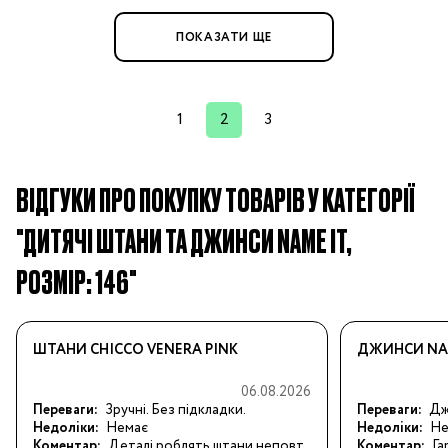
ПОКАЗАТИ ЩЕ
1
2
3
ВІДГУКИ ПРО ПОКУПКУ ТОВАРІВ У КАТЕГОРІЇ
"ДИТЯЧІ ШТАНИ ТА ДЖИНСИ NAME IT,
РОЗМІР: 146"
ШТАНИ CHICCO VENERA PINK
ДЖИНСИ NAM
06.08.2026
Переваги:
Зручні. Без підкладки.
Переваги:
Джи
Недоліки:
Немає
Недоліки:
Не
Коментар:
Деталі роблять штани неповт
Коментар:
Га