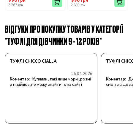
990 грн
990 грн
2 767 грн
2 833 грн
ВІДГУКИ ПРО ПОКУПКУ ТОВАРІВ У КАТЕГОРІЇ
"ТУФЛІ ДЛЯ ДІВЧИНКИ 9 - 12 РОКІВ"
ТУФЛІ CHICCO CIALLA
ТУФЛІ CHIC
26.04.2026
Коментар:
Купляли , такі лише чорні, розмі
Коментар:
Ду
р підійшов, не можу знайти їх на сайті
ємо такі ще л