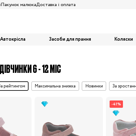
і
Пакунок малюка
Доставка і оплата
Автокрісла
Засоби для прання
Коляски
ДІВЧИНКИ 6 - 12 МІС
за рейтингом
максимальна знижка
Новинки
за зростан
-41%