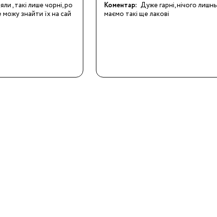
яли , такі лише чорні, ро
Коментар:
Дуже гарні, нічого лишньо
е можу знайти їх на сай
маємо такі ще лакові
Бренди: