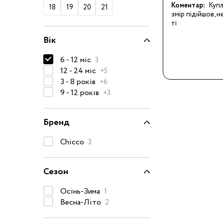
Коментар:
Купл
18
19
20
21
50-68 см
змір підійшов, н
ті
74-86 см
Вік
92-104 см
6 - 12 міс
3
110-128 см
12 - 24 міс
+5
134-146 см
3 - 8 років
+6
9 - 12 років
+3
152-176 см
Босоніжки
Бренд
Черевики та
напівчеревики
Chicco
3
Кеди
Кросівки
Сезон
Пінетки
Осінь-Зима
1
Чоботи
Весна-Літо
2
Сланці