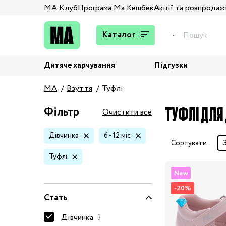
МА Клуб
Програма Ма Кешбек
Акції та розпродаж
Каталог
Дитяче харчування
Підгузки
Подарунки
MA
Взуття
Туфлі
Штани та джинси
Верхній одяг
ТУФЛІ ДЛЯ 
Фільтр
Очистити все
Жакети та піджаки
Дівчинка
6 - 12 міс
Кардигани та світшоти
Сортувати:
Колготи та шкарпетки
Туфлі
Комбінезони,
New
комплекти, боді
-20%
Костюми
Стать
Купальники та плавки
Дівчинка
3
Спідня білизна