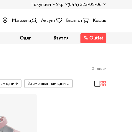
Покупцям
Укр
(044) 323-09-06
Магазини
Акаунт
Вішліст
Кошик
Одяг
Взуття
% Outlet
3 товари
ням ціни
↑
за зменшенням ціни
↓