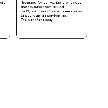
го, 
Переваги:
Супер туфлі, нічого не подр
япалось, виглядають як нові. 

На 19,5 см брали 32 розмір, є невеликий 
запас але дитині комфортно.

Те що треба в школу