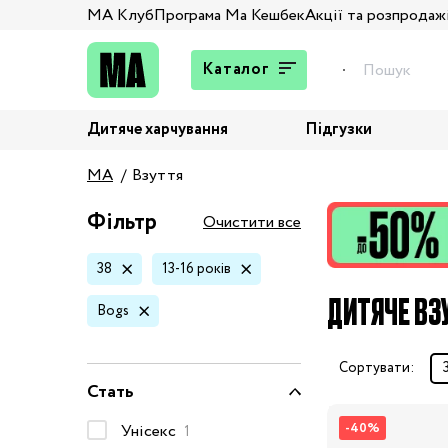
МА Клуб
Програма Ма Кешбек
Акції та розпродаж
Каталог
Дитяче харчування
Підгузки
Подарунки
MA
Взуття
Штани та джинси
Верхній одяг
Фільтр
Очистити все
Жакети та піджаки
38
13-16 років
Кардигани та світшоти
ДИТЯЧЕ ВЗУ
Колготи та шкарпетки
Bogs
Комбінезони,
комплекти, боді
Сортувати:
Костюми
Стать
Купальники та плавки
-40%
Унісекс
1
Спідня білизна