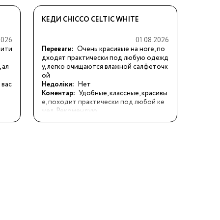
КЕДИ CHICCO CELTIC WHITE
2026
01.08.2026
 дити
Переваги:
Очень красивые на ноге, по
дходят практически под любую одежд
 ал
у, легко очищаются влажной салфеточк
ой
вас 
Недоліки:
Нет
Коментар:
Удобные, классные, красивы
е, походит практически под любой ке
жел. Рекомендую