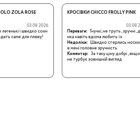
OLO ZOLA ROSE
КРОСІВКИ CHICCO FROLLY PINK
03.08.2026
03.08.
 легенькі і швидко сохн
Переваги:
Гнучкі, не труть , зручні ,
одять саме для пляжу!
нка навіть вдома любить їх
Недоліки:
Швидко стерлись носки,
е мені головне зручність
Бренди:
Коментар:
За таку ціну добрі , якщо 
не турбує зовнішній вигляд