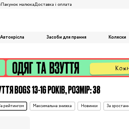
і
Пакунок малюка
Доставка і оплата
Автокрісла
Засоби для прання
Коляски
ТТЯ BOGS 13-16 РОКІВ, РОЗМІР: 38
за рейтингом
максимальна знижка
Новинки
за зростан