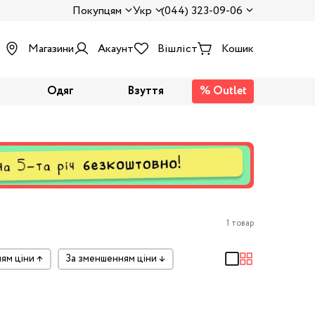
Покупцям
Укр
(044) 323-09-06
Магазини
Акаунт
Вішліст
Кошик
Одяг
Взуття
% Outlet
1 товар
ням ціни
↑
за зменшенням ціни
↓