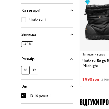
Окуляри сонцезахисні
Категорії
Пелюшки
Чоботи
1
Піжами та халати
Сукні та спідниці
Знижка
Термобілизна
Рушники та накидки
-40%
Одяг
Реглани, поло та
Залишити відгук
сорочки
Розмір
Чоботи
Bogs
B
Рюкзаки та сумки
Midnight
Футболки та майки
38
39
Шапки, шарфи,
1 990 грн
3 290
рукавички
Вік
Шорти
13-16 років
1
Аксесуари
ВІДГУКИ ПРО 
Одяг за розміром