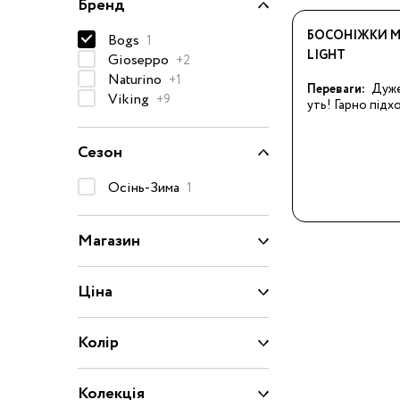
Бренд
50-68 см
БОСОНІЖКИ M
Bogs
1
74-86 см
LIGHT
Gioseppo
+2
92-104 см
Naturino
+1
Переваги:
Дуже
Viking
+9
уть! Гарно підх
110-128 см
134-146 см
Сезон
152-176 см
Осінь-Зима
1
Босоніжки
Черевики та
Магазин
напівчеревики
Кеди
Ціна
Кросівки
Пінетки
Колір
Чоботи
Сланці
Колекція