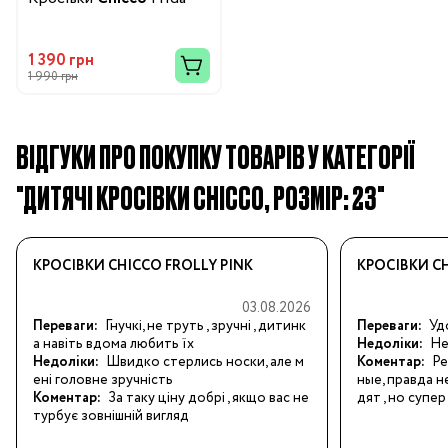
1 390 грн
1 990 грн
ВІДГУКИ ПРО ПОКУПКУ ТОВАРІВ У КАТЕГОРІЇ
"ДИТЯЧІ КРОСІВКИ CHICCO, РОЗМІР: 23"
КРОСІВКИ CHICCO FROLLY PINK
КРОСІВКИ C
03.08.2026
Переваги:
Гнучкі, не труть , зручні , дитинк
Переваги:
Уд
а навіть вдома любить їх
Недоліки:
Не
Недоліки:
Швидко стерлись носки, але м
Коментар:
Ре
ені головне зручність
ные, правда 
Коментар:
За таку ціну добрі , якщо вас не 
дят , но суп
турбує зовнішній вигляд