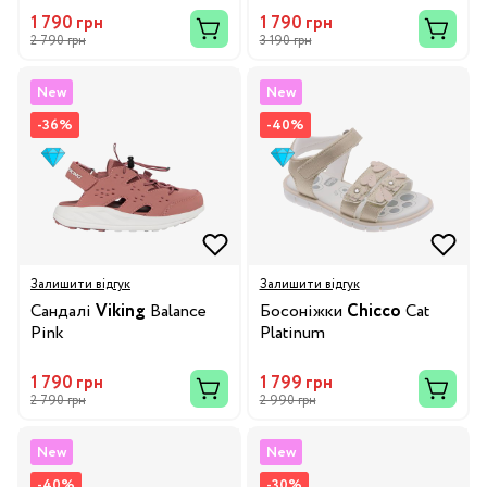
1 790 грн
1 790 грн
2 790 грн
3 190 грн
New
New
-36%
-40%
Залишити відгук
Залишити відгук
Сандалі
Viking
Balance
Босоніжки
Chicco
Cat
Pink
Platinum
1 790 грн
1 799 грн
2 790 грн
2 990 грн
New
New
-40%
-30%