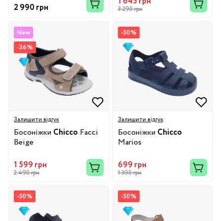
1 645 грн
2 990 грн
3 290 грн
New
-50%
-36%
Залишити відгук
Залишити відгук
Босоніжки
Chicco
Facci
Босоніжки
Chicco
Beige
Marios
1 599 грн
699 грн
2 490 грн
1 390 грн
-50%
-50%