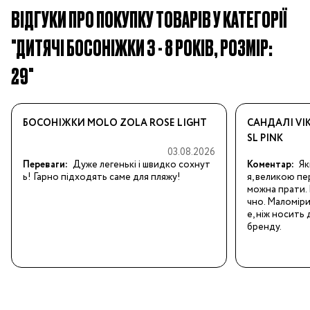
ВІДГУКИ ПРО ПОКУПКУ ТОВАРІВ У КАТЕГОРІЇ
"ДИТЯЧІ БОСОНІЖКИ 3 - 8 РОКІВ, РОЗМІР:
29"
БОСОНІЖКИ MOLO ZOLA ROSE LIGHT
САНДАЛІ VIK
SL PINK
03.08.2026
Переваги:
Дуже легенькі і швидко сохнут
Коментар:
Як
ь! Гарно підходять саме для пляжу!
я, великою пе
можна прати. 
чно. Маломіри
е, ніж носить
бренду.