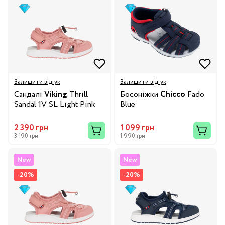
Залишити відгук
Залишити відгук
Сандалі
Viking
Thrill
Босоніжки
Chicco
Fado
Sandal 1V SL Light Pink
Blue
2 390 грн
1 099 грн
3 190 грн
1 990 грн
New
New
-20%
-20%