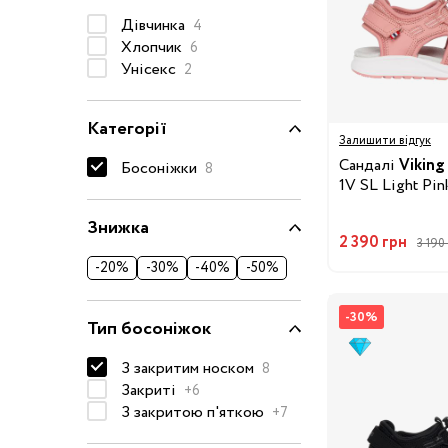
Дівчинка
Окуляри сонцезахисні
4
Хлопчик
6
Пелюшки
Унісекс
2
Піжами та халати
Сукні та спідниці
Категорії
Залишити відгук
Термобілизна
Сандалі
Viking
Босоніжки
8
Рушники та накидки
1V SL Light Pin
Одяг
Реглани, поло та
Знижка
сорочки
2 390 грн
3 190
Рюкзаки та сумки
-20%
-30%
-40%
-50%
Футболки та майки
Шапки, шарфи,
-30%
Тип босоніжок
рукавички
З закритим носком
Шорти
8
Закриті
+6
Аксесуари
З закритою п'яткою
+7
Одяг за розміром