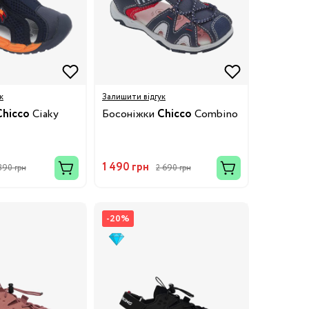
к
Залишити відгук
Chicco
Ciaky
Босоніжки
Chicco
Combino
1 490 грн
390 грн
2 690 грн
-20%