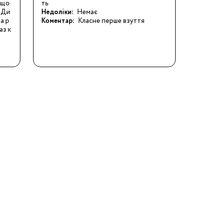
що 
ть
. Ди
Недоліки:
Немає
а р
Коментар:
Класне перше взуття
аз к