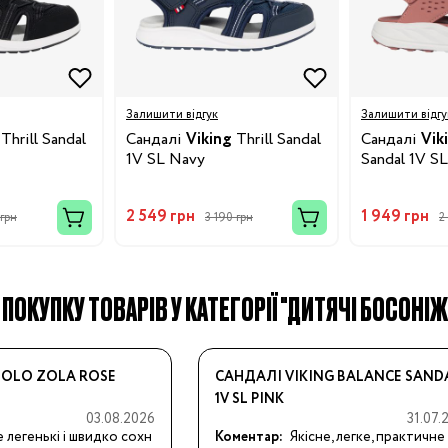
Залишити відгук
Залишити відгу
Thrill Sandal
Сандалі
Viking
Thrill Sandal
Сандалі
Vik
Бренди:
1V SL Navy
Sandal 1V SL
2 549 грн
1 949 грн
 грн
3 190 грн
2
 ПОКУПКУ ТОВАРІВ У КАТЕГОРІЇ "ДИТЯЧІ БОСОНІЖ
OLO ZOLA ROSE
САНДАЛІ VIKING BALANCE SAND
1V SL PINK
03.08.2026
31.07.
 легенькі і швидко сохн
Коментар:
Якісне, легке, практичне