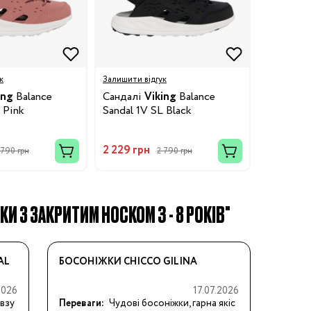
к
Залишити відгук
ing
Balance
Сандалі
Viking
Balance
 Pink
Sandal 1V SL Black
2 229 грн
 790 грн
2 790 грн
КИ З ЗАКРИТИМ НОСКОМ 3 - 8 РОКІВ"
AL
БОСОНІЖКИ CHICCO GILINA
2026
17.07.2026
 взу
Переваги:
Чудові босоніжки, гарна якіс