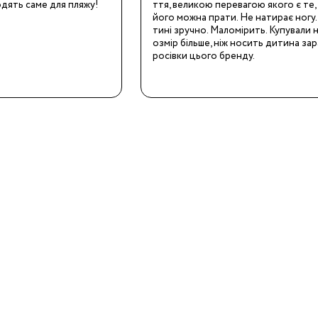
одять саме для пляжу!
ття, великою перевагою якого є те, 
його можна прати. Не натирає ногу
тині зручно. Маломірить. Купували н
озмір більше, ніж носить дитина зар
росівки цього бренду.
19
24
28.5
32
34.5
38
3/24