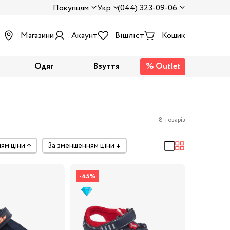
Покупцям
Укр
(044) 323-09-06
Магазини
Акаунт
Вішліст
Кошик
Одяг
Взуття
% Outlet
8 товарів
ням ціни
↑
за зменшенням ціни
↓
-45%