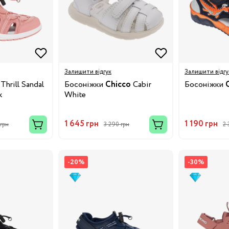
Залишити відгук
Залишити відгу
Thrill Sandal
Босоніжки
Chicco
Cabir
Босоніжки
k
White
1 645 грн
1 190 грн
 грн
3 290 грн
2 
-20%
-30%