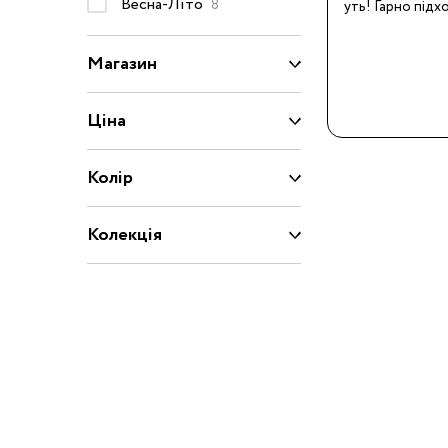
Весна-Літо
8
уть! Гарно підх
Капці
Туфлі
Магазин
Взуття за розміром
Ціна
15
16
17
18
Колір
20
21
22
23
Взуття
25
26
27
28
Колекція
29
30
31
31.5
32.5
33
33.5
34
35
36
37
37.5
39
40
20/21
22/23
2