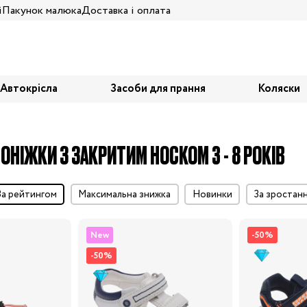
і
Пакунок малюка
Доставка і оплата
Автокрісла
Засоби для прання
Коляски
ОНІЖКИ З ЗАКРИТИМ НОСКОМ 3 - 8 РОКІВ
за рейтингом
максимальна знижка
Новинки
за зростан
New
-50%
-50%