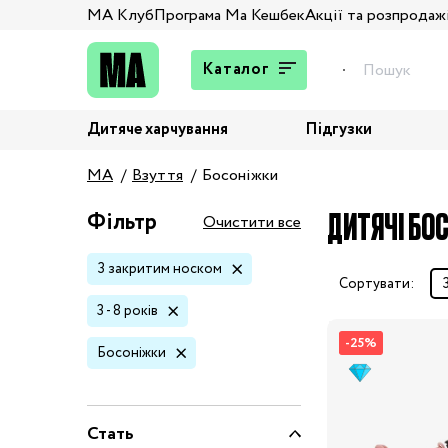
МА Клуб
Програма Ма Кешбек
Акції та розпродаж
Каталог
Дитяче харчування
Підгузки
Подарунки
MA
Взуття
Босоніжки
Штани та джинси
Верхній одяг
ДИТЯЧІ БОС
Фільтр
Очистити все
Жакети та піджаки
З закритим носком
Кардигани та світшоти
Сортувати:
Колготи та шкарпетки
3 - 8 років
Комбінезони,
-25%
Босоніжки
комплекти, боді
Костюми
Купальники та плавки
Стать
Спідня білизна