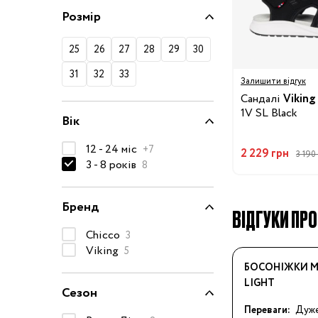
50-68 см
Розмір
74-86 см
25
26
27
28
29
30
92-104 см
31
32
33
Залишити відгук
110-128 см
Сандалі
Viking
134-146 см
1V SL Black
Вік
152-176 см
12 - 24 міс
+7
2 229 грн
3 190
Босоніжки
3 - 8 років
8
Черевики та
напівчеревики
Бренд
ВІДГУКИ ПРО
Кеди
Chicco
3
Кросівки
Viking
5
Пінетки
БОСОНІЖКИ M
LIGHT
Чоботи
Сезон
Сланці
Переваги:
Дуже