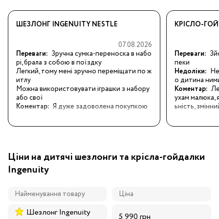
ШЕЗЛОНГ INGENUITY NESTLE
КРІСЛО-ГОЙ
07.08.2026
Переваги:
Зручна сумка-переноска в набо
Переваги:
Зй
рі, брала з собою в поїздку

пеки
Легкий, тому мені зручно переміщати по ж
Недоліки:
Не
итлу

о дитина ними
Можна використовувати іграшки з набору 
Коментар:
Ле
або свої
ухам малюка, 
Коментар:
Я дуже задоволена покупкою
ьність, змінн
Ціни на дитячі шезлонги та крісла-гойдалки
Ingenuity
Найменування товару
Ціна
Шезлонг Ingenuity
5 990 грн