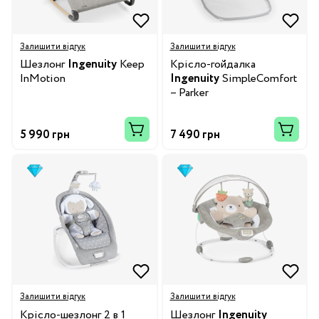
Залишити відгук
Залишити відгук
Шезлонг
Ingenuity
Keep
Крісло-гойдалка
InMotion
Ingenuity
SimpleComfort
– Parker
5 990 грн
7 490 грн
Залишити відгук
Залишити відгук
Крісло-шезлонг 2 в 1
Шезлонг
Ingenuity