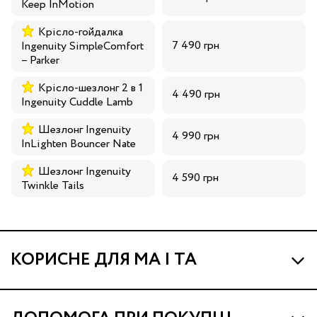
Keep InMotion
Крісло-гойдалка
7 490 грн
Ingenuity SimpleComfort
– Parker
Крісло-шезлонг 2 в 1
4 490 грн
Ingenuity Cuddle Lamb
Шезлонг Ingenuity
4 990 грн
InLighten Bouncer Nate
Шезлонг Ingenuity
4 590 грн
Twinkle Tails
КОРИСНЕ ДЛЯ МА І ТА
Про МА та Маминих Асистентів