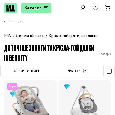
Каталог
MA
Дитяча кімната
Крісла-гойдалки, шезлонги
ДИТЯЧІ ШЕЗЛОНГИ ТА КРІСЛА-ГОЙДАЛКИ
18 товарів
INGENUITY
ЗА РЕЙТИНГОМ
ФІЛЬТР
New