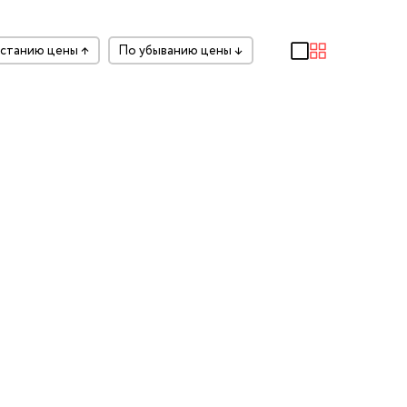
растанию цены
↑
по убыванию цены
↓