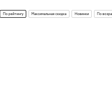
по рейтингу
максимальная скидка
Новинки
по воз
ки
и
у