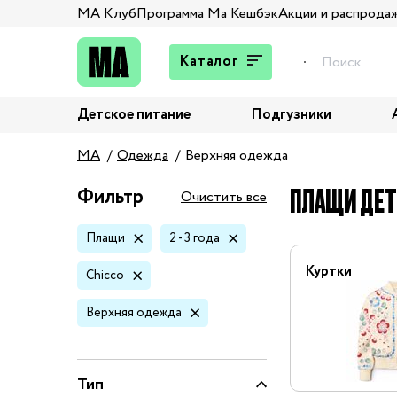
МА Клуб
Программа Ма Кешбэк
Акции и распрода
Каталог
Детское питание
Подгузники
Подарки
MA
Одежда
Верхняя одежда
Брюки и джинсы
Верхняя одежда
ПЛАЩИ ДЕТС
Фильтр
Очистить все
Жакеты и пиджаки
Плащи
2 - 3 года
Кардиганы и пуловеры
Колготы и носки
Куртки
Chicco
Комбинезоны,
Верхняя одежда
комплекты, боди
Костюмы
Купальники и плавки
Тип
Нижнее белье