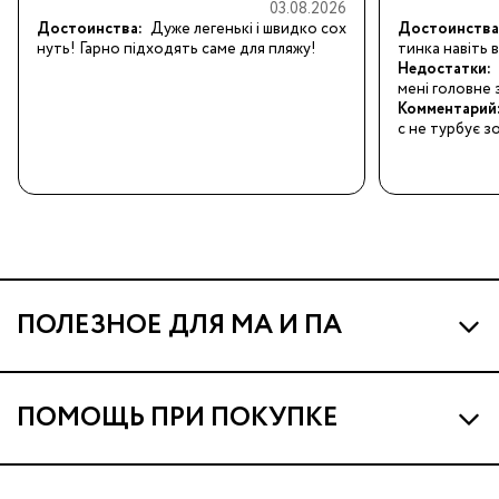
03.08.2026
Достоинства:
Дуже легенькі і швидко сох
Достоинства
нуть! Гарно підходять саме для пляжу!
тинка навіть 
Недостатки:
мені головне 
Комментарий
с не турбує з
ПОЛЕЗНОЕ ДЛЯ МА И ПА
Про МА и Маминых Ассистентов
ПОМОЩЬ ПРИ ПОКУПКЕ
Программа Ма Кешбэк
Наши магазины
Ма Клуб