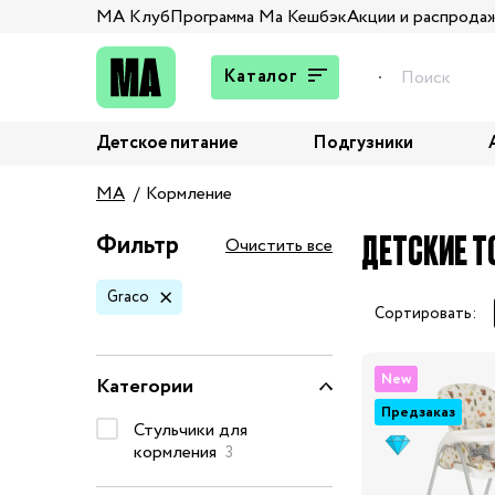
МА Клуб
Программа Ма Кешбэк
Акции и распрода
Каталог
Детское питание
Подгузники
Подарки
MA
Кормление
Брюки и джинсы
Верхняя одежда
ДЕТСКИЕ Т
Фильтр
Очистить все
Жакеты и пиджаки
Graco
Кардиганы и пуловеры
Сортировать:
Колготы и носки
Комбинезоны,
New
Категории
комплекты, боди
Предзаказ
Костюмы
Стульчики для
кормления
3
Купальники и плавки
Нижнее белье