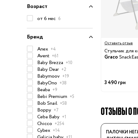
Возраст
Очки солнцезащитные
Пеленки
от 6 мес
6
Пижамы и халаты
Платья и юбки
Бренд
Оставить отзыв
Термобелье
Anex
+4
Стульчик для 
Одежда
Полотенца и накидки
Avent
+61
Graco
SnackEa
Baby Brezza
+10
Регланы, поло и рубаш
Baby Dear
+2
Рюкзаки и сумки
Babymoov
+19
Футболки и майки
3 490 грн
BabyOno
+38
Beaba
+9
Шапки, шарфы, перчатк
Bebi Premium
+5
Шорты
Bob Snail
+58
ОТЗЫВЫ О П
Аксессуары
Boppy
+7
Ceba Baby
+1
Одежда по размер
Chicco
+254
Cybex
50-68 см
+14
ПАЛОЧКИ НЕ
Galicia baby
+11