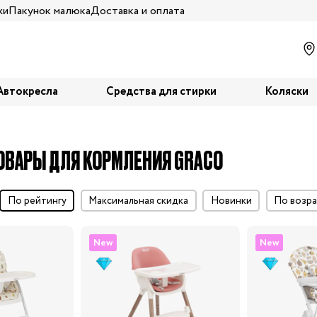
жи
Пакунок малюка
Доставка и оплата
Автокресла
Средства для стирки
Коляски
ОВАРЫ ДЛЯ КОРМЛЕНИЯ GRACO
по рейтингу
максимальная скидка
Новинки
по воз
New
New