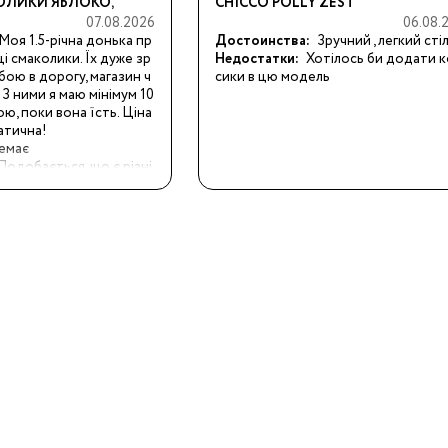
ОЛИКИ ЯБЛОКО,
CHICCO POLLY ZEST
07.08.2026
06.08.
, С 12 МЕС., 25 Г
Моя 1.5-річна донька пр
Достоинства:
Зручний , легкий сті
 смаколики. Їх дуже зр
Недостатки:
Хотілось би додати 
бою в дорогу, магазин ч
сики в цю модель
 З ними я маю мінімум 10
ю, поки вона їсть. Ціна 
Бренды:
атична!
емає
Подобається, що є різні 