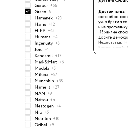
ДИТЯЧІ СМАК
74-86 см
Gerber
+66
СЛИВА И ВАНИЛЬ
Graco
Достоинства:
6
92-104 см
осто обожнює ці
Hamanek
+23
110-128 см
учно брати з со
Hame
+12
и на прогулянку.
HiPP
+45
134-146 см
-15 хвилин споко
Humana
+4
досить демокр
152-176 см
Недостатки:
Н
Ingenuity
+6
Комментарий:
Joie
+1
Босоножки
смаки.
Kendamil
+17
Ботинки и полуботинки
Mark&Mart
+6
Medela
+5
Кеды
Milupa
+57
Кроссовки
Munchkin
+85
Name it
Пинетки
+27
NAN
+9
Сапоги
Nattou
+4
Сланцы
Nestogen
+4
Nip
+5
Тапочки
Nutrilon
+10
Туфли
Oribel
+9