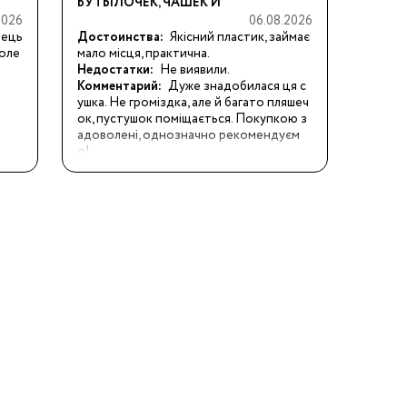
БУТЫЛОЧЕК, ЧАШЕК И
2026
06.08.2026
АКСЕССУАРОВ
лець
Достоинства:
Якісний пластик, займає 
коле
мало місця, практична.
Недостатки:
Не виявили.
Комментарий:
Дуже знадобилася ця с
ушка. Не громіздка, але й багато пляшеч
ок, пустушок поміщається. Покупкою з
адоволені, однозначно рекомендуєм
о!