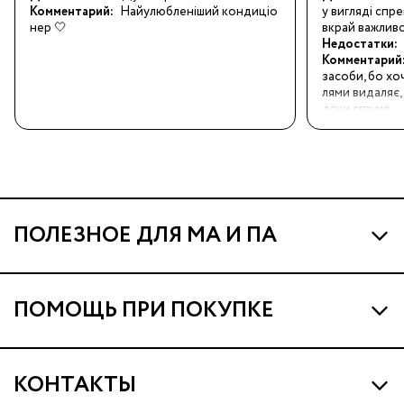
Комментарий:
Найулюбленіший кондиціо
у вигляді спре
нер 🤍
вкрай важлив
Недостатки:
Комментарий
засоби, бо хо
лями видаляє, 
дяки спрею.
ПОЛЕЗНОЕ ДЛЯ МА И ПА
Про МА и Маминых Ассистентов
ПОМОЩЬ ПРИ ПОКУПКЕ
Программа Ма Кешбэк
Наши магазины
Ма Клуб
КОНТАКТЫ
Доставка и оплата
Подарочные сертификаты