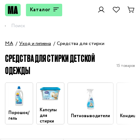
Каталог
MA
Уход и гигиена
Средства для стирки
СРЕДСТВА ДЛЯ СТИРКИ ДЕТСКОЙ
15 товаров
ОДЕЖДЫ
Капсулы
Порошок/
для
Пятновыводители
Кондици
гель
стирки