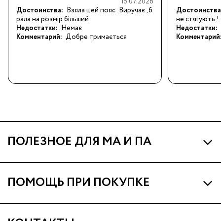
15.07.2026
РОДОВ (4 Ш
Достоинства:
Взяла цей пояс . Виручає , б
Достоинства
рала на розмір більший .
не стягують !
Недостатки:
Немає
Недостатки:
Комментарий:
Добре тримається
Комментарий
ПОЛЕЗНОЕ ДЛЯ МА И ПА
Про МА и Маминых Ассистентов
ПОМОЩЬ ПРИ ПОКУПКЕ
Программа Ма Кешбэк
Наши магазины
Ма Клуб