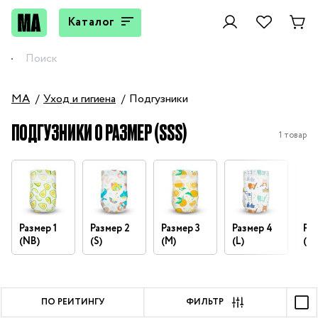
Каталог
MA
Уход и гигиена
Подгузники
ПОДГУЗНИКИ 0 РАЗМЕР (SSS)
1 товар
Размер 1
Размер 2
Размер 3
Размер 4
Раз
(NB)
(S)
(M)
(L)
(XL
ПО РЕЙТИНГУ
ФИЛЬТР