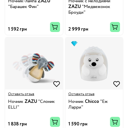
Ночник-лампа
ZAZU
Ночник с мелодиями
"Барашек Фин"
ZAZU
"Медвежонок
Броуди"
1 592 грн
2 999 грн
Оставить отзыв
Оставить отзыв
Ночник
ZAZU
"Слоник
Ночник
Chicco
"Еж
ELLI"
Ларри"
1 838 грн
1 590 грн