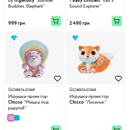
by
Ingenuity
"Slumber
1
Baby Einstein
"Earl`s
Buddies. Elephant"
Sound Explorer"
999 грн
2 490 грн
Оставить отзыв
Оставить отзыв
Игрушка-проектор
Игрушка-проектор
Chicco
"Мишка под
Chicco
"Лисенок"
радугой"