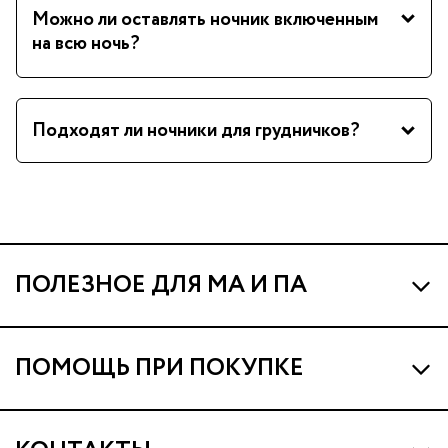
Можно ли оставлять ночник включенным
на всю ночь?
Подходят ли ночники для грудничков?
ПОЛЕЗНОЕ ДЛЯ МА И ПА
Про МА и Маминых Ассистентов
ПОМОЩЬ ПРИ ПОКУПКЕ
Программа Ма Кешбэк
Наши магазины
Ма Клуб