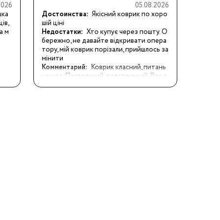
2026
05.08.2026
СМ
шка
Достоинства:
Якісний коврик по хоро
в, 
шій ціні
а м
Недостатки:
Хто купує через пошту. О
бережно, не давайте відкривати опера
тору, мій коврик порізали, прийшлось за
мінити
Комментарий:
Коврик класний, питань 
не має. Пастельний, товстенький. Все с
упер. Але якщо замовляєте доставку п
оштою, будь те готові до сюрпризу. Не 
знімаю жодну зірку, бо магазин тут ні д
о чого й сам коврик теж! На пошті опер
атор вирішив «допомогти» відкрити ко
врик, поки я оглядала  іншу посилку. Оп
ератор розрізав ножем плівку (до речі 
досить щільну зверху) й потрапив на са
м килимок. Тому отримуєте на пошті - ві
дкривайте ВСЕ самі, не давайте операт
ору бездумно псувати вам замовлення 
!