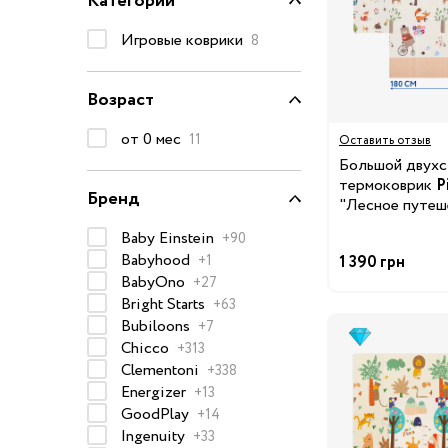
Категории
Очки солнцезащитные
Игровые коврики
8
Пеленки
Пижамы и халаты
Возраст
Платья и юбки
от 0 мес
11
Оставить отзыв
Термобелье
Большой двухс
Одежда
Полотенца и накидки
термоковрик
P
Бренд
Регланы, поло и рубаш
"Лесное путеш
180х200х0,8 с
Рюкзаки и сумки
Baby Einstein
+90
Babyhood
+1
1 390 грн
Футболки и майки
BabyOno
+27
Шапки, шарфы, перчатк
Bright Starts
+63
Шорты
Bubiloons
+7
Chicco
+313
Аксессуары
Clementoni
+338
Одежда по размер
Energizer
+13
GoodPlay
+14
50-68 см
Ingenuity
+33