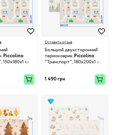
в
Оставить отзыв
ний
Большой двухсторонний
ик
Piccolino
термоковрик
Piccolino
, 150х180х1 см
"Транспорт", 180х200х1 см
1 490 грн