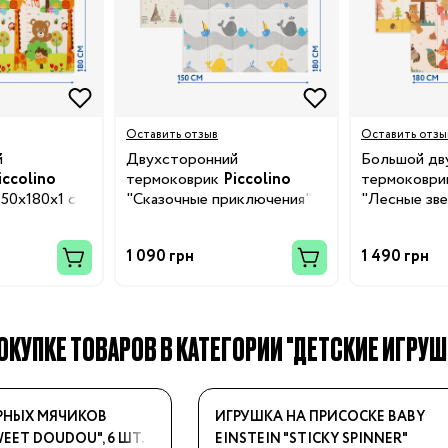
Бренды:
Оставить отзыв
Оставить отзы
й
Двухсторонний
Большой дв
iccolino
термоковрик
Piccolino
термоковр
150х180х1 см
"Сказочные приключения",
"Лесные зве
150х180х0,8 см
180х200х1 с
1 090 грн
1 490 грн
КУПКЕ ТОВАРОВ В КАТЕГОРИИ "ДЕТСКИЕ ИГРУШ
РНЫХ МЯЧИКОВ
ИГРУШКА НА ПРИСОСКЕ BABY
EET DOUDOU", 6 ШТ.
EINSTEIN "STICKY SPINNER"