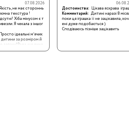
07.08.2026
06.08.
Якість, не має стороннь
Достоинства:
Цікава яскрава  ігра
иємна текстура !
Комментарий:
Дитині наразі 8 місяці
19
дсутні! Хіба мінусом є т
поки ця іграшка її не зацікавила, хоч
ивезли. Я чекала з іншог
ені дуже подобається ) 

Сподіваюсь пізніше зацікавить
24
Просто ідеальні мʼячик
 дитини за розміром й 
о запаху!Рада, що вихо
8.5
ь ще такі. Ціна = якість! 
ть дешевше ніж інші бре
ими мʼячиками!
32
4.5
38
3/24
8/29