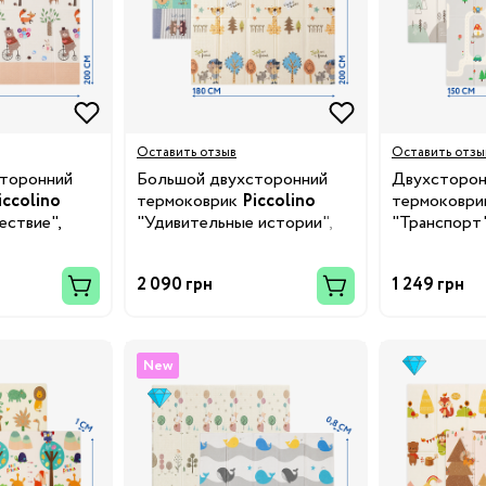
Оставить отзыв
Оставить отзы
торонний
Большой двухсторонний
Двухсторон
iccolino
термоковрик
Piccolino
термоковр
ки
ествие",
"Удивительные истории",
"Транспорт"
м
180х200х1,5 см
2 090 грн
1 249 грн
и
New
у