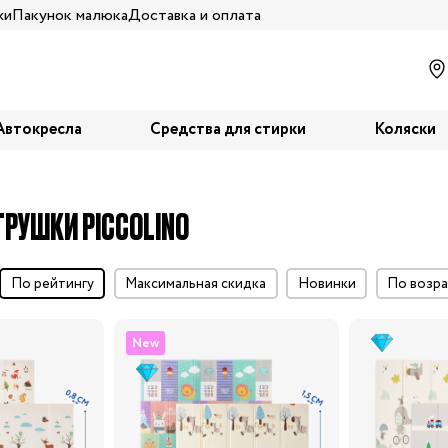
жи
Пакунок малюка
Доставка и оплата
Автокресла
Средства для стирки
Коляски
ГРУШКИ PICCOLINO
по рейтингу
максимальная скидка
Новинки
по воз
New