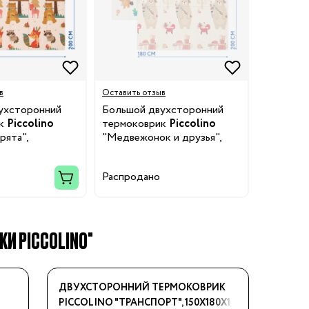
в
Оставить отзыв
ухсторонний
Большой двухсторонний
ик
Piccolino
термоковрик
Piccolino
рята",
"Медвежонок и друзья",
м
180х200х1,5 см
Распродано
КИ PICCOLINO"
ДВУХСТОРОННИЙ ТЕРМОКОВРИК
PICCOLINO "ТРАНСПОРТ", 150Х180Х1