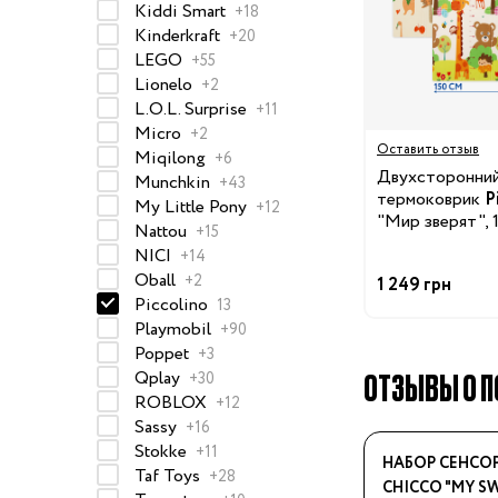
Kiddi Smart
74-86 см
+18
Kinderkraft
+20
92-104 см
LEGO
+55
Lionelo
+2
110-128 см
L.O.L. Surprise
+11
134-146 см
Micro
+2
Оставить отзыв
Miqilong
+6
152-176 см
Двухсторонни
Munchkin
+43
термоковрик
P
My Little Pony
Босоножки
+12
"Мир зверят", 
Nattou
+15
Ботинки и полуботинки
NICI
+14
Кеды
Oball
+2
1 249 грн
Piccolino
13
Кроссовки
Playmobil
+90
Пинетки
Poppet
+3
Сапоги
ОТЗЫВЫ О ПО
Qplay
+30
ROBLOX
+12
Сланцы
Sassy
+16
Тапочки
Stokke
+11
НАБОР СЕНСО
Туфли
Taf Toys
+28
CHICCO "MY SW