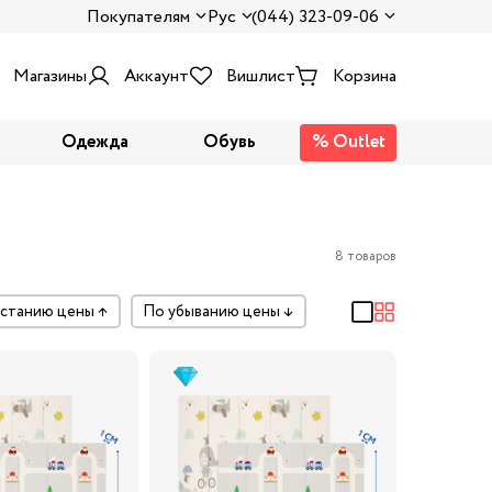
Покупателям
Рус
(044) 323-09-06
Магазины
Аккаунт
Вишлист
Корзина
Одежда
Обувь
% Outlet
8 товаров
растанию цены
↑
по убыванию цены
↓