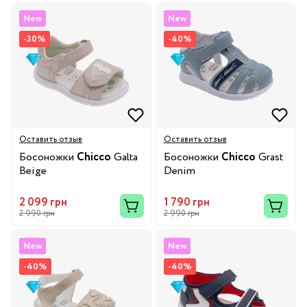
New
New
-30%
-40%
Оставить отзыв
Оставить отзыв
Босоножки
Chicco
Galta
Босоножки
Chicco
Grast
Beige
Denim
2 099 грн
1 790 грн
2 990 грн
2 990 грн
New
New
-40%
-40%