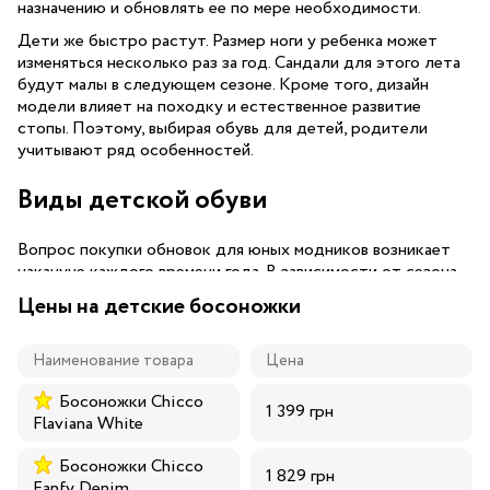
назначению и обновлять ее по мере необходимости.
Дети же быстро растут. Размер ноги у ребенка может
изменяться несколько раз за год. Сандали для этого лета
будут малы в следующем сезоне. Кроме того, дизайн
модели влияет на походку и естественное развитие
стопы. Поэтому, выбирая обувь для детей, родители
учитывают ряд особенностей.
Виды детской обуви
Вопрос покупки обновок для юных модников возникает
накануне каждого времени года. В зависимости от сезона
выделяют следующие виды детской обуви:
Цены на детские босоножки
зимние сапоги;
весенне-осенние ботинки, кеды, мокасины;
Наименование товара
Цена
летние босоножки, сланцы, сабо.
Босоножки Chicco
1 399 грн
Вне сезона есть потребность в кроссовках для
Flaviana White
спортивных секций, пантолетах для бассейна, легких
босоножках и текстильных тапочках для дома или
Босоножки Chicco
1 829 грн
детского сада.
Fanfy Denim