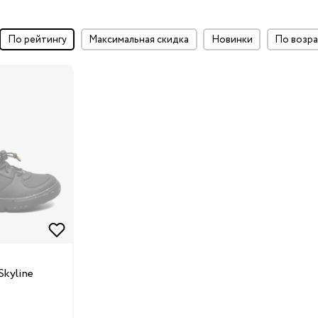
по рейтингу
максимальная скидка
Новинки
по воз
ки
и
у
Skyline