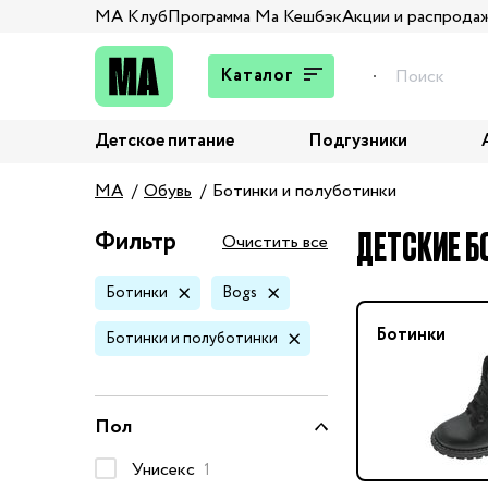
МА Клуб
Программа Ма Кешбэк
Акции и распрода
Каталог
Детское питание
Подгузники
Подарки
MA
Обувь
Ботинки и полуботинки
Брюки и джинсы
Верхняя одежда
ДЕТСКИЕ Б
Фильтр
Очистить все
Жакеты и пиджаки
Ботинки
Bogs
Кардиганы и пуловеры
Колготы и носки
Ботинки
Ботинки и полуботинки
Комбинезоны,
комплекты, боди
Костюмы
Пол
Купальники и плавки
Унисекс
1
Нижнее белье