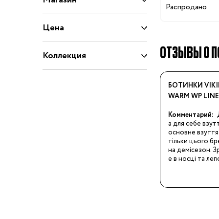
Магазин
74-86 см
Распродано
92-104 см
Цена
110-128 см
ОТЗЫВЫ О П
Коллекция
134-146 см
152-176 см
БОТИНКИ VIKI
Босоножки
WARM WP LIN
Ботинки и полуботинки
Комментарий:
Кеды
а для себе взутт
основне взуття
Кроссовки
тільки цього бренд
Пинетки
на демісезон. З
е в носці та лег
Сапоги
Сланцы
Тапочки
Туфли