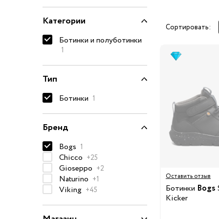
Очки солнцезащитные
Категории
Пеленки
Сортировать:
Ботинки и полуботинки
Пижамы и халаты
1
Платья и юбки
Термобелье
Тип
Одежда
Полотенца и накидки
Ботинки
1
Регланы, поло и рубаш
Рюкзаки и сумки
Бренд
Футболки и майки
Шапки, шарфы, перчатк
Bogs
1
Chicco
+25
Шорты
Gioseppo
+2
Аксессуары
Оставить отзыв
Naturino
+1
Одежда по размер
Ботинки
Bogs
Viking
+45
Kicker
50-68 см