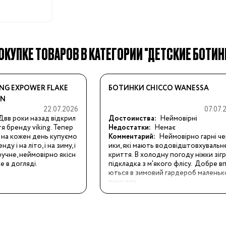
ОКУПКЕ ТОВАРОВ В КАТЕГОРИИ "ДЕТСКИЕ БОТИН
Бренды:
NG EXPOWER FLAKE
БОТИНКИ CHICCO WANESSA
EN
22.07.2026
07.07.
Двв роки назад відкрил
Достоинства:
Неймовірні
я бренду viking. Тепер 
Недостатки:
Немає
 на кожен день купуємо 
Комментарий:
Неймовірно гарні ч
у і на літо, і на зиму, і 
ики, які мають водовідштовхувальн
ручне, неймовірно якісн
криття. В холодну погоду ніжки зігрі
ке в догляді.
підкладка з м'якого флісу.  Добре в
ються в зимовий гардероб маленьк
ринцеси