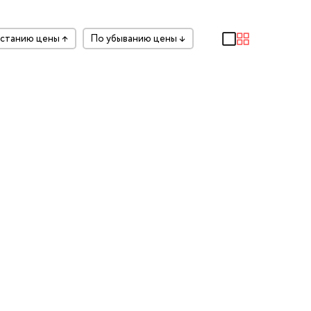
растанию цены
↑
по убыванию цены
↓