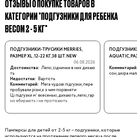
ОТЗЫВЫ О ПОКУПКЕ ТОВАРОВ В
КАТЕГОРИИ "ПОДГУЗНИКИ ДЛЯ РЕБЕНКА
ВЕСОМ 2 - 5 КГ"
ПОДГУЗНИКИ-ТРУСИКИ MERRIES,
ПОДГУЗНИКИ
РАЗМЕР XL, 12-22 КГ, 38 ШТ. NEW
AQUATIC, РАЗМ
06.08.2026
Достоинства:
Легкі, сіднички в них дихаю
Комментарий
ть
сон, шкіра ма
Недостатки:
Вартість
Комментарий:
Мега чудові підгузки, пере
пробували різні,є з чим порівняти

Ці підгузки мʼ якесенькі, дихають, легкі, гар
но вбирають і не протікають
Памперсы для детей от 2-5 кг – подгузники, которые
используются на протяжении первого месяца после