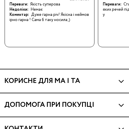
Переваги:
Якість суперова
Переваги:
Сти
Недоліки:
Немає
яких речей п
Коментар:
Дуже гарна річ! Якісна і неймов
у
ірно гарна ! Сама б таку носила;)
КОРИСНЕ ДЛЯ МА І ТА
Про МА та Маминих Асистентів
ДОПОМОГА ПРИ ПОКУПЦІ
Програма Ма Кешбек
Наші магазини
Ма Клуб
КОНТАКТИ