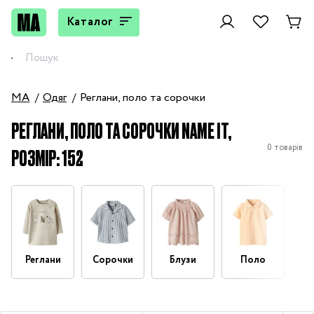
Каталог
MA
Одяг
Реглани, поло та сорочки
РЕГЛАНИ, ПОЛО ТА СОРОЧКИ NAME IT,
0 товарів
РОЗМІР: 152
Реглани
Сорочки
Блузи
Поло