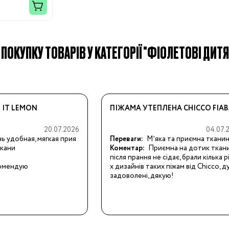
ПОКУПКУ ТОВАРІВ У КАТЕГОРІЇ "ФІОЛЕТОВІ ДИТЯЧ
Бренди:
 IT LEMON
ПІЖАМА УТЕПЛЕНА CHICCO FIA
20.07.2026
04.07.
ь удобная, мягкая прия
Переваги:
Мʼяка та приємна ткани
ткани
Коментар:
Приємна на дотик тканин
після прання не сідає, брали кілька р
омендую
х дизайнів таких піжам від Chicco, ду
задоволені, дякую!