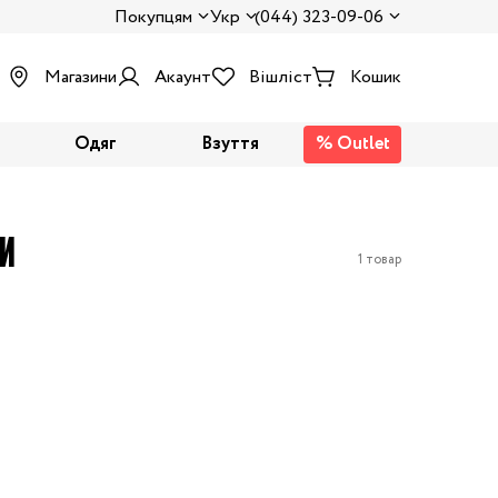
Покупцям
Укр
(044) 323-09-06
Магазини
Акаунт
Вішліст
Кошик
Одяг
Взуття
% Outlet
КИ
1 товар