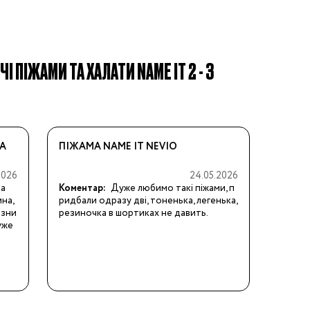
І ПІЖАМИ ТА ХАЛАТИ NAME IT 2 - 3
BA
ПІЖАМА NAME IT NEVIO
2026
24.05.2026
на
Коментар:
Дуже любимо такі піжами, п
а, 
ридбали одразу дві, тоненька, легенька, 
ізни
резиночка в шортиках не давить.
же 