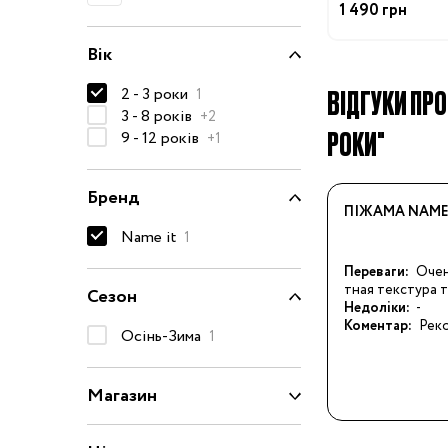
1 490 грн
50-68 см
Вік
74-86 см
92-104 см
ВІДГУКИ ПРО 
2 - 3 роки
1
3 - 8 років
+2
110-128 см
РОКИ"
9 - 12 років
+1
134-146 см
152-176 см
Бренд
ПІЖАМА NAME
Босоніжки
Name it
1
Черевики та
Переваги:
Очен
напівчеревики
тная текстура 
Сезон
Недоліки:
-
Кеди
Коментар:
Рек
Осінь-Зима
1
Кросівки
Пінетки
Магазин
Чоботи
Сланці