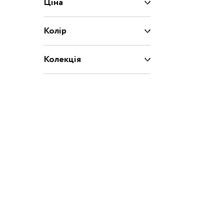
Ціна
Капці
Туфлі
Колір
Взуття за розміром
Колекція
15
16
17
18
20
21
22
23
Взуття
25
26
27
28
29
30
31
31.5
32.5
33
33.5
34
35
36
37
37.5
39
40
20/21
22/23
2