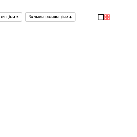
ням ціни
↑
за зменшенням ціни
↓