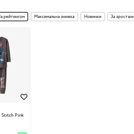
за рейтингом
максимальна знижка
Новинки
за зростан
t
Stitch Pink