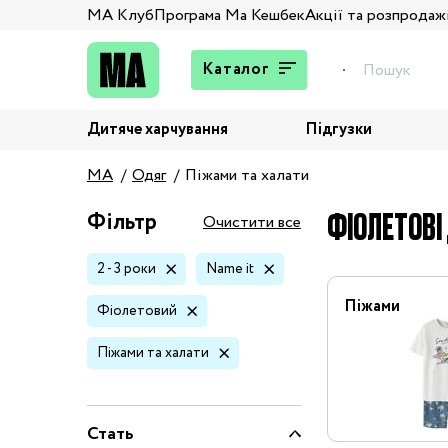
МА Клуб
Програма Ма Кешбек
Акції та розпродаж
Каталог
Дитяче харчування
Підгузки
Подарунки
MA
Одяг
Піжами та халати
Штани та джинси
Верхній одяг
ФІОЛЕТОВІ 
Фільтр
Очистити все
Жакети та піджаки
2 - 3 роки
Name it
Кардигани та світшоти
Колготи та шкарпетки
Піжами
Фіолетовий
Комбінезони,
Піжами та халати
комплекти, боді
Костюми
Купальники та плавки
Стать
Спідня білизна