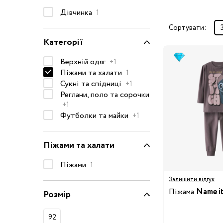
Дівчинка
Окуляри сонцезахисні
1
Пелюшки
Сортувати:
Категорії
Піжами та халати
Сукні та спідниці
Верхній одяг
+1
Термобілизна
Піжами та халати
1
Сукні та спідниці
+1
Рушники та накидки
Реглани, поло та сорочки
Одяг
Реглани, поло та
+1
сорочки
Футболки та майки
+1
Рюкзаки та сумки
Футболки та майки
Піжами та халати
Шапки, шарфи,
Піжами
1
рукавички
Залишити відгук
Шорти
Піжама
Name i
Розмір
Аксесуари
Одяг за розміром
92