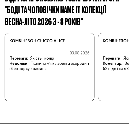
"БОДІ ТА ЧОЛОВІЧКИ NAME IT КОЛЕКЦІЇ
ВЕСНА-ЛІТО 2026 3 - 8 РОКІВ"
КОМБІНЕЗОН CHICCO ALICE
КОМБІНЕЗОН
03.08.2026
Переваги:
Якість і колір
Переваги:
Як
Недоліки:
Тканина мʼяка зовні а всередин
Коментар:
Ве
і без ворсу холодна
62 піде і на 68