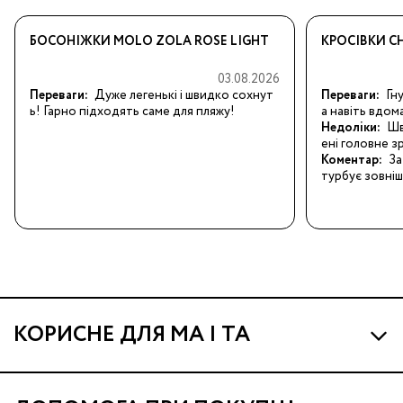
БОСОНІЖКИ MOLO ZOLA ROSE LIGHT
КРОСІВКИ CH
03.08.2026
Переваги:
Дуже легенькі і швидко сохнут
Переваги:
Гну
ь! Гарно підходять саме для пляжу!
а навіть вдом
Недоліки:
Шв
ені головне з
Коментар:
За
турбує зовніш
КОРИСНЕ ДЛЯ МА І ТА
Про МА та Маминих Асистентів