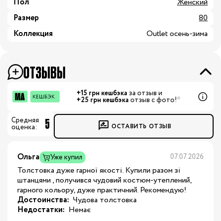
Пол
Женский
Размер
80
Коллекция
Outlet осень-зима
ОТЗЫВЫ
+15 грн кешбэка
за отзыв и
+25 грн кешбэка
отзыв с фото!*
5
Средняя
ОСТАВИТЬ ОТЗЫВ
оценка:
Ольга
07.07.2026
Уже купил
Толстовка дуже гарної якості. Купили разом зі
штанцями , получився чудовий костюм-утеплений,
гарного кольору, дуже практичний. Рекомендую!
Достоинства:
 Чудова толстовка
Недостатки:
 Немає