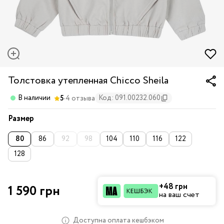
Толстовка утепленная Chicco Sheila
·
В наличии
Код: 091.00232.060
5
4 отзыва
Размер
80
86
92
98
104
110
116
122
128
+48 грн
1 590 грн
на ваш счет
Доступна оплата кешбэком