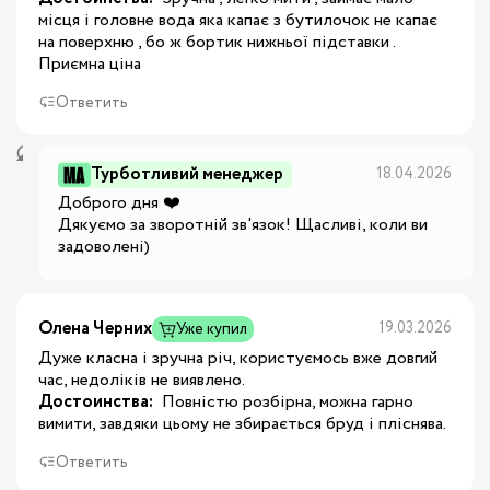
місця і головне вода яка капає з бутилочок не капає 
на поверхню , бо ж бортик нижньої підставки . 
Приємна ціна
Ответить
Турботливий менеджер
18.04.2026
Доброго дня ❤️

Дякуємо за зворотній зв'язок! Щасливі, коли ви 
задоволені)
Олена Черних
19.03.2026
Уже купил
Дуже класна і зручна річ, користуємось вже довгий
час, недоліків не виявлено.
Достоинства:
 Повністю розбірна, можна гарно 
вимити, завдяки цьому не збирається бруд і пліснява.
Ответить