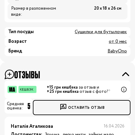
Размер в разложенном
20 х 18 х 26 см
виде:
Тип посуды
Сушилки для бутылочек
Возраст
от 0 мес
Бренд
BabyOno
ОТЗЫВЫ
+15 грн кешбэка
за отзыв и
+25 грн кешбэка
отзыв с фото!*
5
Средняя
ОСТАВИТЬ ОТЗЫВ
оценка:
Наталія Аталикова
16.04.2026
Достоинства:
 Зручна , легко мити , займає мало 