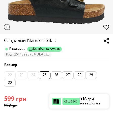
Сандалии Name it Silas
В наличии
Кешбэк за отзыв
Код: 251.13228704.BLAC
Размер
22
23
24
25
26
27
28
29
30
599 грн
+18 грн
на ваш счет
998 грн