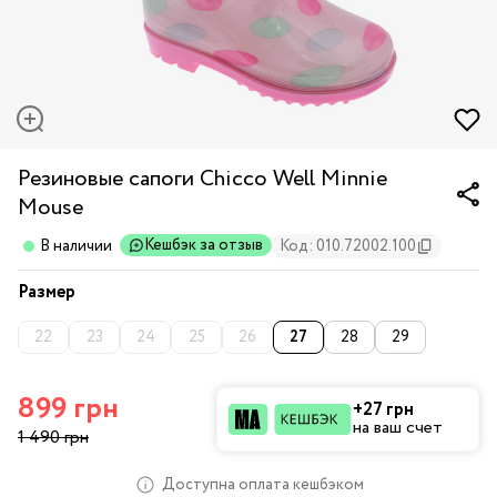
Резиновые сапоги Chicco Well Minnie
Mouse
Кешбэк за отзыв
В наличии
Код: 010.72002.100
Размер
22
23
24
25
26
27
28
29
899 грн
+27 грн
на ваш счет
1 490 грн
Доступна оплата кешбэком