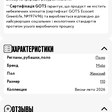
**
Сертифікація GOTS
гарантує, що продукт не містить
небезпечних хімікатів (сертифікат GOTS Ecocert
Greenlife, №197496) та виробляється відповідно до
найсуворіших соціальних і екологічних стандартів
протягом усього виробничого процесу.
ХАРАКТЕРИСТИКИ
Регланы, рубашки, поло
Поло
Бренд
Molo
Пол
Женский
Размер
110
Коллекция
Весна-лето 2026
ОТЗЫВЫ