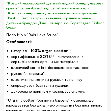
"Кращий міжнародний дитячий модний бренд", лауреат
премії "Earnie Award" від Earnshaw's у номінації
"Кращий бренд одягу для хлопчиків", володар премії
"Best in Test" та тричі визнаний "Кращим модним
дитячим брендом Данії" за версією Copenhagen Fashion
Week.
Поло Molo "Raki Love Stripe".
Особливості:
матеріал –
100% organic cotton
*;
сертифіковано GOTS
** – виготовлено із
сертифікованих органічних матеріалів;
класичний комір із зміцнювальною тасьмою;
рукава-"ліхтарики";
еластичні манжети на рукавах та по низу;
спереду застібається на гудзики;
декоровано принтом у кольорову смужку.
*
Organic cotton
(органічна бавовна) – бавовна, що
вирощується без шкідливих хімікатів і без негативного
впливу на природні ресурси планети.