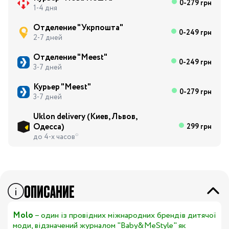
0-279 грн
1-4 дня
Отделение "Укрпошта"
0-249 грн
2-7 дней
Отделение "Meest"
0-249 грн
3-7 дней
Курьер "Meest"
0-279 грн
3-7 дней
Uklon delivery (Киев, Львов,
Одесса)
299 грн
до 4-х часов*
ОПИСАНИЕ
Molo
– один із провідних міжнародних брендів дитячої
моди, відзначений журналом "Baby&MeStyle" як