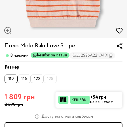
Поло Molo Raki Love Stripe
Кешбэк за отзыв
В наличии
Код: 2S26A221.9491
Размер
110
116
122
128
1 809 грн
+54 грн
на ваш счет
2 590 грн
Доступна оплата кешбэком