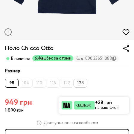
Поло Chicco Otto
Кешбэк за отзыв
В наличии
Код: 090.33651.088
Размер
98
104
110
116
122
128
949 грн
+28 грн
на ваш счет
1 890 грн
Доступна оплата кешбэком