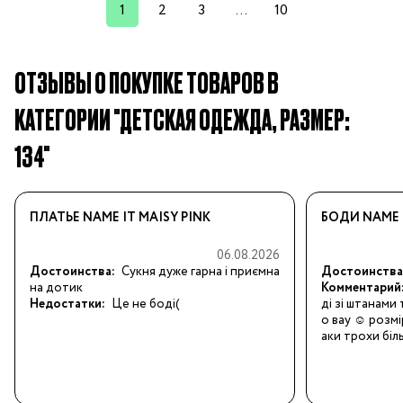
1
2
3
...
10
ОТЗЫВЫ О ПОКУПКЕ ТОВАРОВ В
КАТЕГОРИИ "ДЕТСКАЯ ОДЕЖДА, РАЗМЕР:
134"
ПЛАТЬЕ NAME IT MAISY PINK
БОДИ NAME 
06.08.2026
Достоинства:
Сукня дуже гарна і приємна 
Достоинства
на дотик
Комментарий
Недостатки:
Це не боді(
ді зі штанами
о вау ☺️ розмі
аки трохи біл