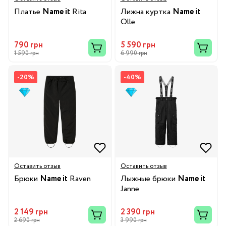
Платье
Name it
Rita
Лижна куртка
Name it
Olle
790 грн
5 590 грн
1 590 грн
6 990 грн
-20%
-40%
Оставить отзыв
Оставить отзыв
Брюки
Name it
Raven
Лыжные брюки
Name it
Janne
2 149 грн
2 390 грн
2 690 грн
3 990 грн