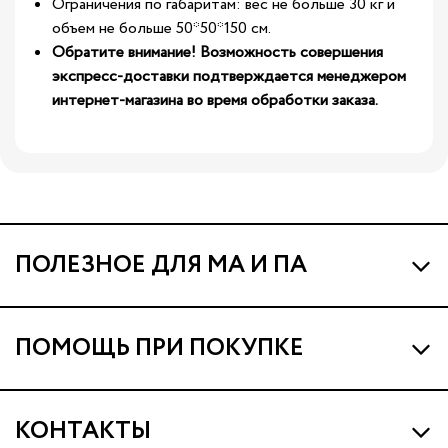
Ограничения по габаритам: вес не больше 30 кг и
объем не больше 50*50*150 см.
Обратите внимание! Возможность совершения
экспресс-доставки подтверждается менеджером
интернет-магазина во время обработки заказа.
ПОЛЕЗНОЕ ДЛЯ МА И ПА
Про МА и Маминых Ассистентов
ПОМОЩЬ ПРИ ПОКУПКЕ
Программа Ма Кешбэк
Наши магазины
Ма Клуб
КОНТАКТЫ
Доставка и оплата
Подарочные сертификаты