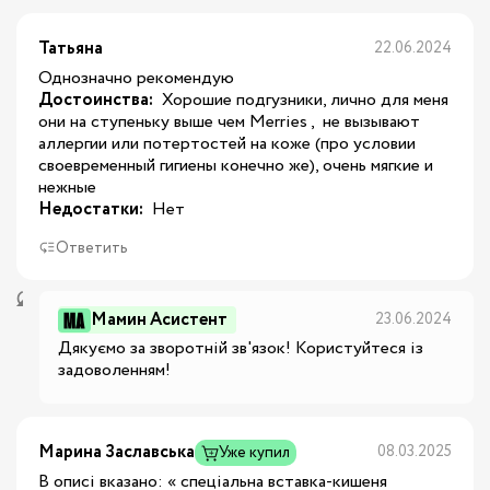
Татьяна
22.06.2024
Однозначно рекомендую
Достоинства:
 Хорошие подгузники, лично для меня 
они на ступеньку выше чем Merries ,  не вызывают 
аллергии или потертостей на коже (про условии 
своевременный гигиены конечно же), очень мягкие и 
нежные
Недостатки:
 Нет
Ответить
Мамин Асистент
23.06.2024
Дякуємо за зворотній зв'язок! Користуйтеся із 
задоволенням!
Марина Заславська
08.03.2025
Уже купил
В описі вказано: « спеціальна вставка-кишеня