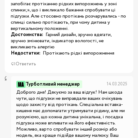
запобігає протіканню рідких випорожнень у зоні
спинки;», що і викликало бажання спробувати ці
підгузки. Але стосовно протікань розчарувались - по
спинці сильно протікають, при чому дитина у
вертикальному положенні.
Достоинства:
 Гарний дизайн, зручно вдягати, 
зручно змінювати, індикатор вологості, не 
викликають алергію
Недостатки:
 Протікають рідкі випорожнення
Ответить
Турботливий менеджер
14.03.2025
Доброго дня! Дякуємо за ваш відгук! Нам шкода 
чути, що підгузки не виправдали ваших очікувань 
щодо захисту від протікань. Спеціальна вставка-
кишеня має допомагати утримувати рідину, але ми 
розуміємо, що кожна дитина унікальна, і посадка 
підгузка може впливати на його ефективність. 
Можливо, варто спробувати інший розмір або 
модель, яка краще підійде вашому малюку. Ваш 