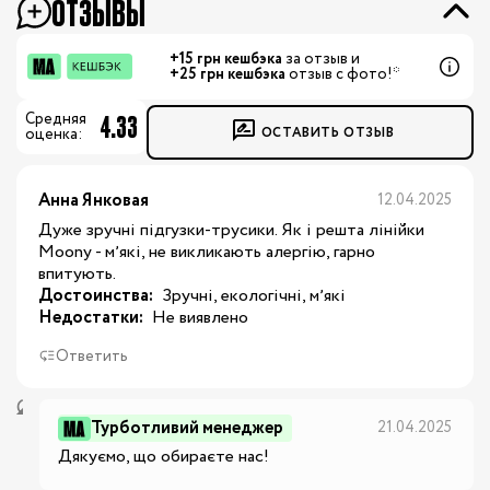
ОТЗЫВЫ
+15 грн кешбэка
за отзыв и
+25 грн кешбэка
отзыв с фото!*
4.33
Средняя
ОСТАВИТЬ ОТЗЫВ
оценка:
Анна Янковая
12.04.2025
Дуже зручні підгузки-трусики. Як і решта лінійки
Moony - мʼякі, не викликають алергію, гарно
впитують.
Достоинства:
 Зручні, екологічні, мʼякі
Недостатки:
 Не виявлено
Ответить
Турботливий менеджер
21.04.2025
Дякуємо, що обираєте нас!