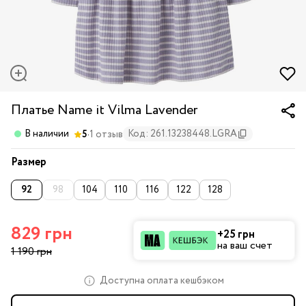
Платье Name it Vilma Lavender
·
В наличии
Код: 261.13238448.LGRA
5
1 отзыв
Размер
92
98
104
110
116
122
128
829 грн
+25 грн
на ваш счет
1 190 грн
Доступна оплата кешбэком