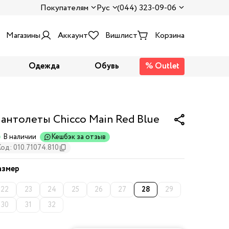
Покупателям
Рус
(044) 323-09-06
Магазины
Аккаунт
Вишлист
Корзина
Одежда
Обувь
% Outlet
антолеты Chicco Main Red Blue
В наличии
Кешбэк за отзыв
од: 010.71074.810
азмер
22
23
24
25
26
27
28
29
30
31
32