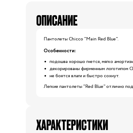
Обувь по размеру
ОПИСАНИЕ
15
16
17
18
20
21
22
23
Пантолеты Chicco "Main Red Blue".
Обувь
25
26
27
28
2
Особенности:
подошва хорошо гнется, мягко амортиз
29
30
31
31.5
декорированы фирменным логотипом C
не боятся влаги и быстро сохнут.
32.5
33
33.5
34
3
Легкие пантолеты "Red Blue" отлично под
35
36
37
37.5
39
40
20/21
22/23
2
ХАРАКТЕРИСТИКИ
24/25
25/26
26/27
27/28
2