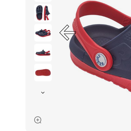
Очки солнцезащитные
Пеленки
Пижамы и халаты
Платья и юбки
Термобелье
Одежда
Полотенца и накидки
Регланы, поло и рубаш
Рюкзаки и сумки
Футболки и майки
Шапки, шарфы, перчатк
Шорты
Аксессуары
Одежда по размер
50-68 см