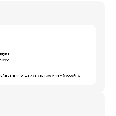
19
24
8.5
ирует;
32
hicco;
4.5
ойдут для отдыха на пляже или у бассейна.
38
3/24
8/29