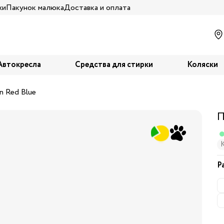
жи
Пакунок малюка
Доставка и оплата
Автокресла
Средства для стирки
Коляски
n Red Blue
П
К
Р