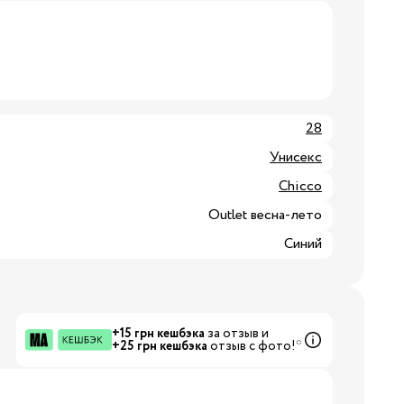
3/34
Бренды:
28
Унисекс
Chicco
Outlet весна-лето
Синий
Бренды:
+15 грн кешбэка
за отзыв и
+25 грн кешбэка
отзыв с фото!*