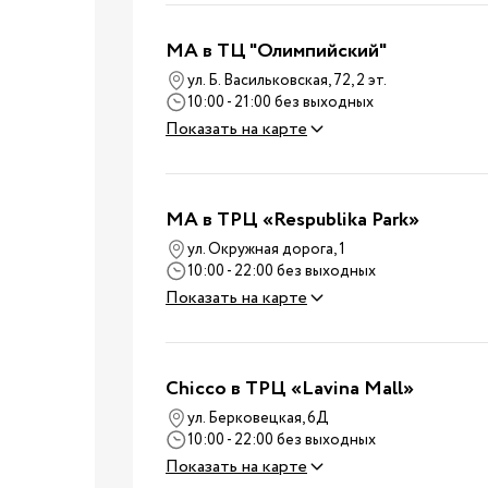
Стульчики для корм
Аксессуары для
MA в ТЦ "Олимпийский"
стульчиков
ул. Б. Васильковская, 72, 2 эт.
Молокоотсосы
10:00 - 21:00 без выходных
Бутылочки для корм
Показать на карте
Соски для бутылоче
Кормление
Пустышки, карабины
Машины для
MA в ТРЦ «Respublika Park»
приготовления смес
ул. Окружная дорога, 1
10:00 - 22:00 без выходных
Подогреватели и
Показать на карте
стерилизаторы
Пароварки-блендер
Слюнявчики и нагру
Chicco в ТРЦ «Lavina Mall»
Детская посуда
ул. Берковецкая, 6Д
Подушки для кормл
10:00 - 22:00 без выходных
Показать на карте
Для мам