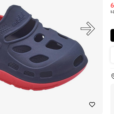
6
1 
ки
и
у