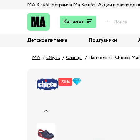
МА Клуб
Программа Ма Кешбэк
Акции и распрода
Каталог
Детское питание
Подгузники
Подарки
Брюки и джинсы
MA
Обувь
Сланцы
Пантолеты Chicco Mai
Верхняя одежда
Жакеты и пиджаки
-50%
Кардиганы и пуловеры
Колготы и носки
Комбинезоны,
комплекты, боди
Костюмы
Купальники и плавки
Нижнее белье