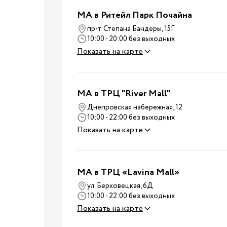
Стульчики для кормле
МА в Ритейл Парк Почайна
Электроприборы
пр-т Степана Бандеры, 15Г
Коляски
10:00 - 20:00 без выходных
Вожжи
Показать на карте
Нагрудные сумки
Улица
Детский транспорт
MA в ТРЦ "River Mall"
Аксессуары для колясок
Днепровская набережная, 12
Автокресла
10:00 - 22:00 без выходных
Аксессуары для
Показать на карте
Путешествия
путешествий
Чемоданы для
путешествий
MA в ТРЦ «Lavina Mall»
Детские смеси
ул. Берковецкая, 6Д
Каши
10:00 - 22:00 без выходных
Показать на карте
Пюре и снеки